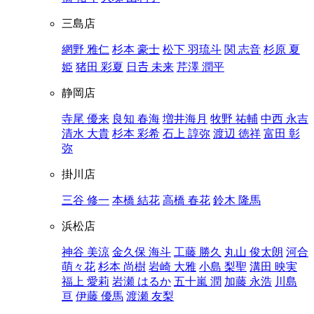
三島店
網野 雅仁
杉本 豪士
松下 羽琉斗
関 志音
杉原 夏
姫
猪田 彩夏
日𠮷 未来
芹澤 潤平
静岡店
寺尾 優来
良知 春海
増井海月
牧野 祐輔
中西 永吉
清水 大貴
杉本 彩希
石上 諄弥
渡辺 徳祥
富田 彰
弥
掛川店
三谷 修一
本橋 結花
高橋 春花
鈴木 隆馬
浜松店
神谷 美涼
金久保 海斗
工藤 勝久
丸山 俊太朗
河合
萌々花
杉本 尚樹
岩崎 大雅
小島 梨聖
溝田 映実
福上 愛莉
岩瀬 はるか
五十嵐 潤
加藤 永浩
川島
亘
伊藤 優馬
渡瀬 友梨