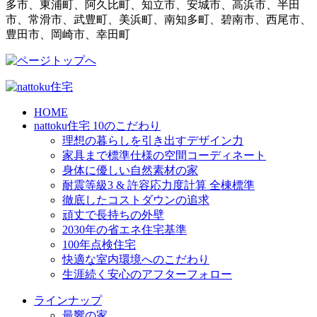
多市、東浦町、阿久比町、知立市、安城市、高浜市、半田
市、常滑市、武豊町、美浜町、南知多町、碧南市、西尾市、
豊田市、岡崎市、幸田町
HOME
nattoku住宅 10のこだわり
理想の暮らしを引き出すデザイン力
家具まで標準仕様の空間コーディネート
身体に優しい自然素材の家
耐震等級3 & 許容応力度計算 全棟標準
徹底したコストダウンの追求
頑丈で長持ちの外壁
2030年の省エネ住宅基準
100年点検住宅
快適な室内環境へのこだわり
生涯続く安心のアフターフォロー
ラインナップ
最響の家