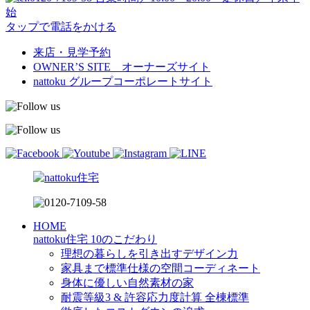
始
タップで電話をかける
来店・見学予約
OWNER’S SITE オーナーズサイト
nattoku
グループコーポレートサイト
HOME
nattoku住宅 10のこだわり
理想の暮らしを引き出すデザイン力
家具まで標準仕様の空間コーディネート
身体に優しい自然素材の家
耐震等級3 & 許容応力度計算 全棟標準