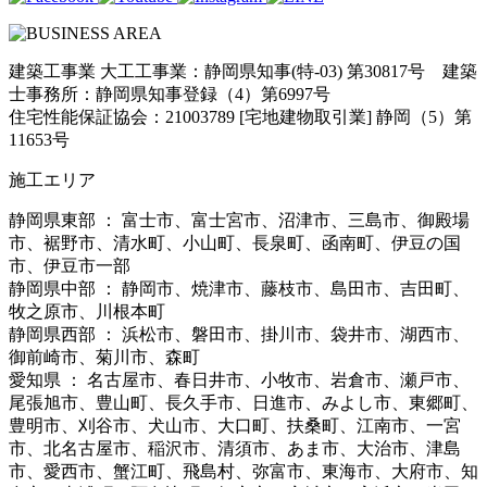
建築工事業 大工工事業：静岡県知事(特-03) 第30817号 建築
士事務所：静岡県知事登録（4）第6997号
住宅性能保証協会：21003789 [宅地建物取引業] 静岡（5）第
11653号
施工エリア
静岡県東部 ： 富士市、富士宮市、沼津市、三島市、御殿場
市、裾野市、清水町、小山町、長泉町、函南町、伊豆の国
市、伊豆市一部
静岡県中部 ： 静岡市、焼津市、藤枝市、島田市、吉田町、
牧之原市、川根本町
静岡県西部 ： 浜松市、磐田市、掛川市、袋井市、湖西市、
御前崎市、菊川市、森町
愛知県 ： 名古屋市、春日井市、小牧市、岩倉市、瀬戸市、
尾張旭市、豊山町、長久手市、日進市、みよし市、東郷町、
豊明市、刈谷市、犬山市、大口町、扶桑町、江南市、一宮
市、北名古屋市、稲沢市、清須市、あま市、大治市、津島
市、愛西市、蟹江町、飛島村、弥富市、東海市、大府市、知