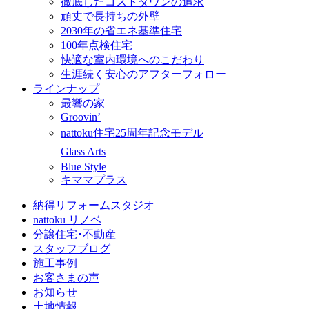
徹底したコストダウンの追求
頑丈で長持ちの外壁
2030年の省エネ基準住宅
100年点検住宅
快適な室内環境へのこだわり
生涯続く安心のアフターフォロー
ラインナップ
最響の家
Groovin’
nattoku住宅25周年記念モデル
Glass Arts
Blue Style
キママプラス
納得リフォームスタジオ
nattoku リノベ
分譲住宅･不動産
スタッフブログ
施工事例
お客さまの声
お知らせ
土地情報