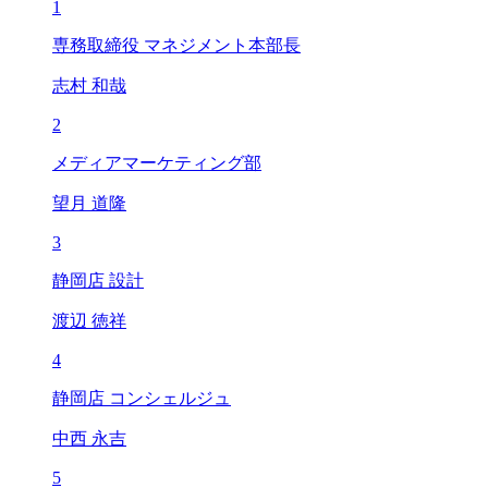
1
専務取締役 マネジメント本部長
志村 和哉
2
メディアマーケティング部
望月 道隆
3
静岡店 設計
渡辺 徳祥
4
静岡店 コンシェルジュ
中西 永吉
5