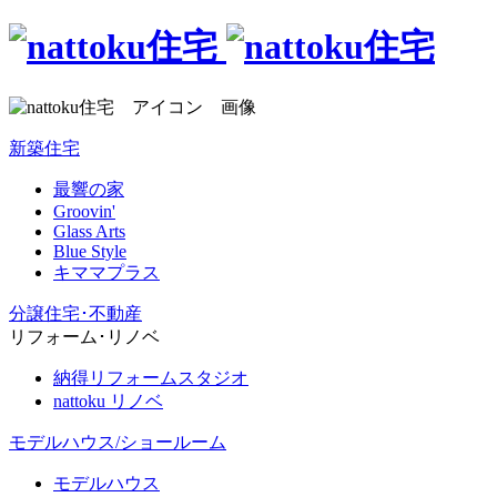
新築住宅
最響の家
Groovin'
Glass Arts
Blue Style
キママプラス
分譲住宅･不動産
リフォーム･リノベ
納得リフォームスタジオ
nattoku リノベ
モデルハウス/ショールーム
モデルハウス