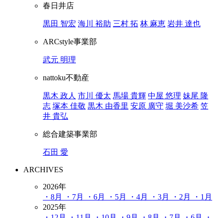
春日井店
黒田 智宏
海川 裕助
三村 拓
林 麻恵
岩井 達也
ARCstyle事業部
武元 明理
nattoku不動産
黒木 政人
市川 優太
馬場 貴輝
中屋 悠理
妹尾 隆
志
塚本 佳敬
黒木 由香里
安原 廣守
堀 美沙希
笠
井 貴弘
総合建築事業部
石田 愛
ARCHIVES
2026年
・8月
・7月
・6月
・5月
・4月
・3月
・2月
・1月
2025年
・12月
・11月
・10月
・9月
・8月
・7月
・6月
・