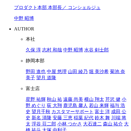
プロダクト本部 本部長／ コンシェルジュ
中野 昭博
AUTHOR
本社
久保 淳
志村 和哉
中野 昭博
水谷 剣士郎
静岡本部
野田 進也
中屋 悠理
山田 綾乃
堀 美沙希
菊池 奈
美子
望月 道隆
富士店
星野 祐輝
秋山 祐
遠藤 尚美
横山 翔太
芹沢 健
小
野 めぐり
荻 大翔
鹿児島 馨人
若山 来輝
福与 浩
史
望月千秋
カスタマーサポート
富士 洋
成田 公
史
新名 清隆
安藤 三恵
稲葉 紀代
鈴木 舞
川端 将
太
浮谷 荘二郎
小林 つかさ
大石達二
森山 祐介
大
橋 祐斗
大塚 由利子