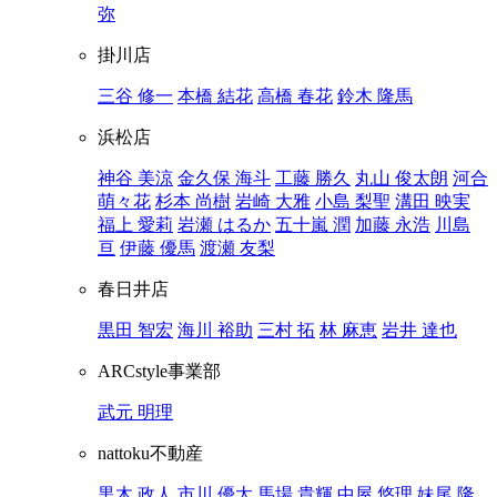
弥
掛川店
三谷 修一
本橋 結花
高橋 春花
鈴木 隆馬
浜松店
神谷 美涼
金久保 海斗
工藤 勝久
丸山 俊太朗
河合
萌々花
杉本 尚樹
岩崎 大雅
小島 梨聖
溝田 映実
福上 愛莉
岩瀬 はるか
五十嵐 潤
加藤 永浩
川島
亘
伊藤 優馬
渡瀬 友梨
春日井店
黒田 智宏
海川 裕助
三村 拓
林 麻恵
岩井 達也
ARCstyle事業部
武元 明理
nattoku不動産
黒木 政人
市川 優太
馬場 貴輝
中屋 悠理
妹尾 隆