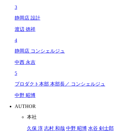
3
静岡店 設計
渡辺 徳祥
4
静岡店 コンシェルジュ
中西 永吉
5
プロダクト本部 本部長／ コンシェルジュ
中野 昭博
AUTHOR
本社
久保 淳
志村 和哉
中野 昭博
水谷 剣士郎