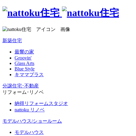
新築住宅
最響の家
Groovin'
Glass Arts
Blue Style
キママプラス
分譲住宅･不動産
リフォーム･リノベ
納得リフォームスタジオ
nattoku リノベ
モデルハウス/ショールーム
モデルハウス