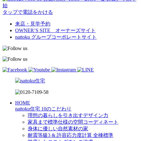
始
タップで電話をかける
来店・見学予約
OWNER’S SITE オーナーズサイト
nattoku
グループコーポレートサイト
HOME
nattoku住宅 10のこだわり
理想の暮らしを引き出すデザイン力
家具まで標準仕様の空間コーディネート
身体に優しい自然素材の家
耐震等級3 & 許容応力度計算 全棟標準