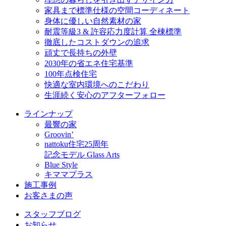
家具まで標準仕様の空間コーディネート
身体に優しい自然素材の家
耐震等級3 & 許容応力度計算 全棟標準
徹底したコストダウンの追求
頑丈で長持ちの外壁
2030年の省エネ住宅基準
100年点検住宅
快適な室内環境へのこだわり
生涯続く安心のアフターフォロー
ラインナップ
最響の家
Groovin’
nattoku住宅25周年
記念モデル Glass Arts
Blue Style
キママプラス
施工事例
お客さまの声
スタッフブログ
お知らせ