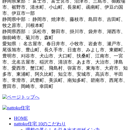
静岡県東部 ： 富士市、富士宮市、沼津市、三島市、御殿場
市、裾野市、清水町、小山町、長泉町、函南町、伊豆の国
市、伊豆市一部
静岡県中部 ： 静岡市、焼津市、藤枝市、島田市、吉田町、
牧之原市、川根本町
静岡県西部 ： 浜松市、磐田市、掛川市、袋井市、湖西市、
御前崎市、菊川市、森町
愛知県 ： 名古屋市、春日井市、小牧市、岩倉市、瀬戸市、
尾張旭市、豊山町、長久手市、日進市、みよし市、東郷町、
豊明市、刈谷市、犬山市、大口町、扶桑町、江南市、一宮
市、北名古屋市、稲沢市、清須市、あま市、大治市、津島
市、愛西市、蟹江町、飛島村、弥富市、東海市、大府市、知
多市、東浦町、阿久比町、知立市、安城市、高浜市、半田
市、常滑市、武豊町、美浜町、南知多町、碧南市、西尾市、
豊田市、岡崎市、幸田町
HOME
nattoku住宅 10のこだわり
理想の暮らしを引き出すデザイン力