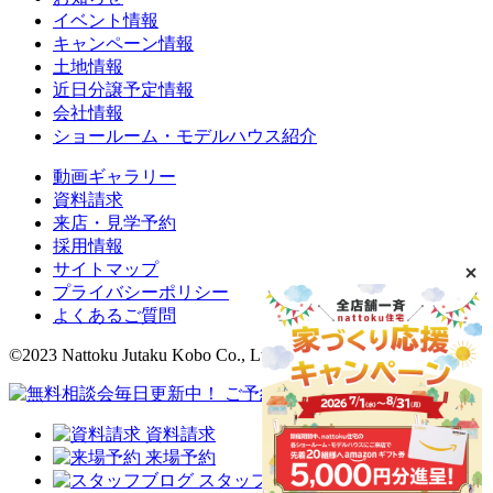
イベント情報
キャンペーン情報
土地情報
近日分譲予定情報
会社情報
ショールーム・モデルハウス紹介
動画ギャラリー
資料請求
来店・見学予約
採用情報
サイトマップ
プライバシーポリシー
よくあるご質問
©2023 Nattoku Jutaku Kobo Co., Ltd.
資料請求
来場予約
スタッフブログ