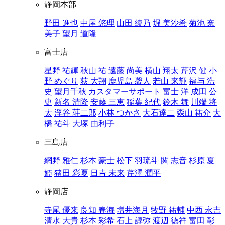
静岡本部
野田 進也
中屋 悠理
山田 綾乃
堀 美沙希
菊池 奈
美子
望月 道隆
富士店
星野 祐輝
秋山 祐
遠藤 尚美
横山 翔太
芹沢 健
小
野 めぐり
荻 大翔
鹿児島 馨人
若山 来輝
福与 浩
史
望月千秋
カスタマーサポート
富士 洋
成田 公
史
新名 清隆
安藤 三恵
稲葉 紀代
鈴木 舞
川端 将
太
浮谷 荘二郎
小林 つかさ
大石達二
森山 祐介
大
橋 祐斗
大塚 由利子
三島店
網野 雅仁
杉本 豪士
松下 羽琉斗
関 志音
杉原 夏
姫
猪田 彩夏
日𠮷 未来
芹澤 潤平
静岡店
寺尾 優来
良知 春海
増井海月
牧野 祐輔
中西 永吉
清水 大貴
杉本 彩希
石上 諄弥
渡辺 徳祥
富田 彰