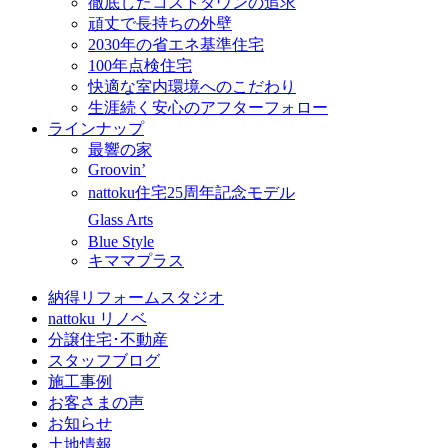
徹底したコストダウンの追求
頑丈で長持ちの外壁
2030年の省エネ基準住宅
100年点検住宅
快適な室内環境へのこだわり
生涯続く安心のアフターフォロー
ラインナップ
最響の家
Groovin’
nattoku住宅25周年記念モデル
Glass Arts
Blue Style
キママプラス
納得リフォームスタジオ
nattoku リノベ
分譲住宅･不動産
スタッフブログ
施工事例
お客さまの声
お知らせ
土地情報