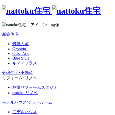
新築住宅
最響の家
Groovin'
Glass Arts
Blue Style
キママプラス
分譲住宅･不動産
リフォーム･リノベ
納得リフォームスタジオ
nattoku リノベ
モデルハウス/ショールーム
モデルハウス