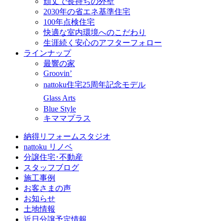
頑丈で長持ちの外壁
2030年の省エネ基準住宅
100年点検住宅
快適な室内環境へのこだわり
生涯続く安心のアフターフォロー
ラインナップ
最響の家
Groovin’
nattoku住宅25周年記念モデル
Glass Arts
Blue Style
キママプラス
納得リフォームスタジオ
nattoku リノベ
分譲住宅･不動産
スタッフブログ
施工事例
お客さまの声
お知らせ
土地情報
近日分譲予定情報