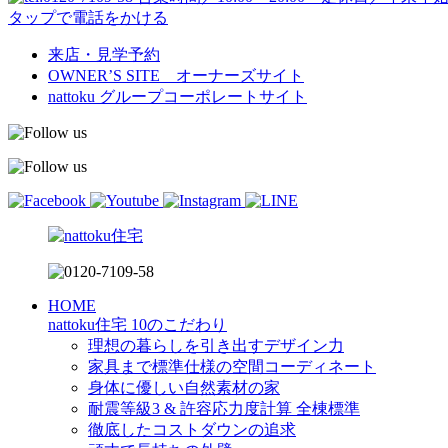
タップで電話をかける
来店・見学予約
OWNER’S SITE オーナーズサイト
nattoku
グループコーポレートサイト
HOME
nattoku住宅 10のこだわり
理想の暮らしを引き出すデザイン力
家具まで標準仕様の空間コーディネート
身体に優しい自然素材の家
耐震等級3 & 許容応力度計算 全棟標準
徹底したコストダウンの追求