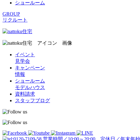
ショールーム
GROUP
リクルート
イベント
見学会
キャンペーン
情報
ショールーム
モデルハウス
資料請求
スタッフブログ
営業時間／10:00～20:00 定休日／年末年