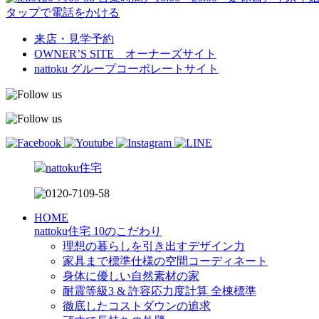
タップで電話をかける
来店・見学予約
OWNER’S SITE オーナーズサイト
nattoku
グループコーポレートサイト
HOME
nattoku住宅 10のこだわり
理想の暮らしを引き出すデザイン力
家具まで標準仕様の空間コーディネート
身体に優しい自然素材の家
耐震等級3 & 許容応力度計算 全棟標準
徹底したコストダウンの追求