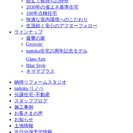
頑丈で長持ちの外壁
2030年の省エネ基準住宅
100年点検住宅
快適な室内環境へのこだわり
生涯続く安心のアフターフォロー
ラインナップ
最響の家
Groovin’
nattoku住宅25周年記念モデル
Glass Arts
Blue Style
キママプラス
納得リフォームスタジオ
nattoku リノベ
分譲住宅･不動産
スタッフブログ
施工事例
お客さまの声
お知らせ
土地情報
近日分譲予定情報