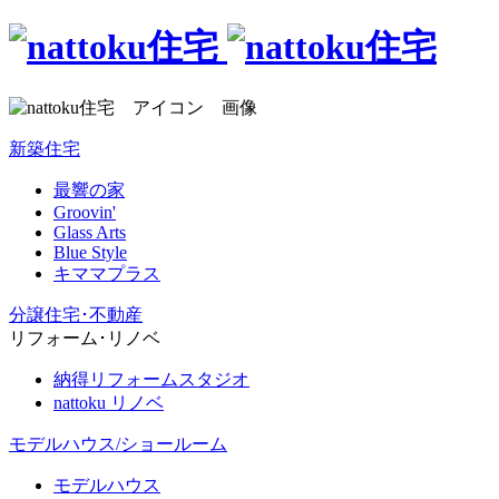
新築住宅
最響の家
Groovin'
Glass Arts
Blue Style
キママプラス
分譲住宅･不動産
リフォーム･リノベ
納得リフォームスタジオ
nattoku リノベ
モデルハウス/ショールーム
モデルハウス