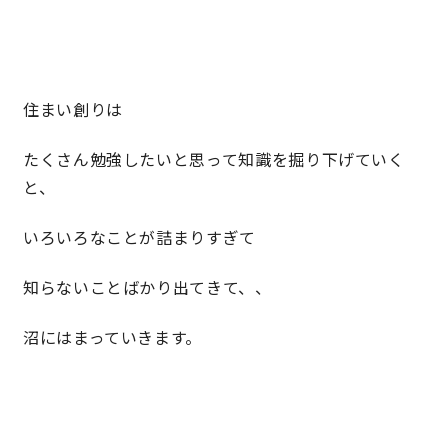
理想の暮らしを引き出すデザイン力
家具まで標準仕様の空間コーディネート
住まい創りは
たくさん勉強したいと思って知識を掘り下げていく
身体に優しい自然素材の家
と、
耐震等級3 & 許容応力度計算 全棟標準
いろいろなことが詰まりすぎて
徹底したコストダウンの追求
知らないことばかり出てきて、、
頑丈で長持ちの外壁
沼にはまっていきます。
2030年の省エネ基準住宅
100年点検住宅