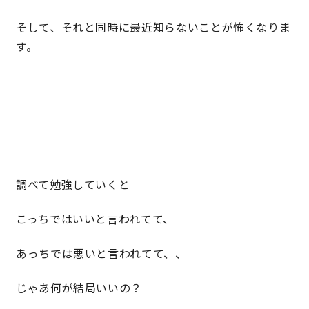
そして、それと同時に最近知らないことが怖くなりま
快適な室内環境へのこだわり
す。
生涯続く安心のアフターフォロー
ラインナップ
最響の家
調べて勉強していくと
Groovin’
こっちではいいと言われてて、
nattoku住宅25周年記念モデル
あっちでは悪いと言われてて、、
Glass Arts
じゃあ何が結局いいの？
Blue Style