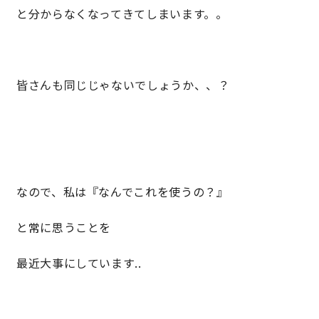
と分からなくなってきてしまいます。。
キママプラス
皆さんも同じじゃないでしょうか、、？
納得リフォームスタジオ
nattoku リノベ
分譲住宅･不動産
スタッフブログ
施工事例
お客さまの声
なので、私は『なんでこれを使うの？』
お知らせ
土地情報
と常に思うことを
近日分譲予定情報
会社情報
最近大事にしています..
動画ギャラリー
採用情報