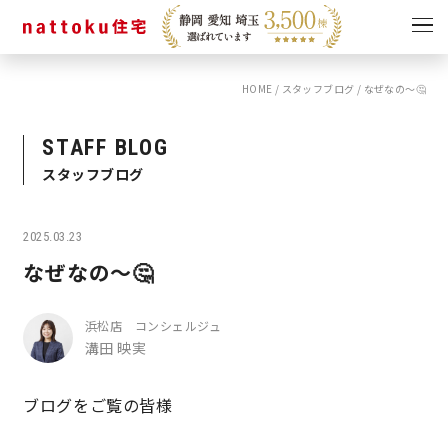
HOME
/
スタッフブログ
/
なぜなの〜🤔
イベント
キャンペーン
見学会
情報
STAFF BLOG
スタッフブログ
ショールーム
資料請求
モデルハウス
2025.03.23
スタッフブログ
なぜなの〜🤔
浜松店 コンシェルジュ
溝田 映実
ブログをご覧の皆様