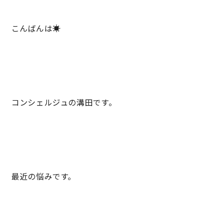
こんばんは☀️
営業時間／10:00～20:00 定休日／年末年始
タップで電話をかける
来店・見学予約
コンシェルジュの溝田です。
OWNER’S SITE オーナーズサイト
nattoku
グループコーポレートサイト
最近の悩みです。
nattoku住宅 10のこだわり