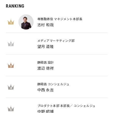
RANKING
専務取締役 マネジメント本部長
1
志村 和哉
メディアマーケティング部
2
望月 道隆
静岡店 設計
3
渡辺 徳祥
静岡店 コンシェルジュ
4
中西 永吉
プロダクト本部 本部長／ コンシェルジュ
5
中野 昭博