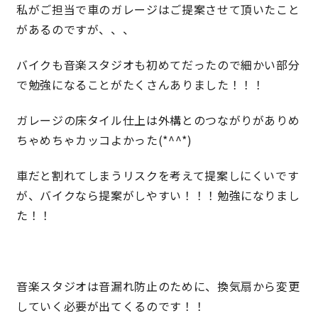
私がご担当で車のガレージはご提案させて頂いたこと
快適な室内環境へのこだわり
があるのですが、、、
バイクも音楽スタジオも初めてだったので細かい部分
生涯続く安心のアフターフォロー
で勉強になることがたくさんありました！！！
ガレージの床タイル仕上は外構とのつながりがありめ
ラインナップ
ちゃめちゃカッコよかった(*^^*)
最響の家
車だと割れてしまうリスクを考えて提案しにくいです
が、バイクなら提案がしやすい！！！勉強になりまし
Groovin’
た！！
nattoku住宅25周年記念モデル
Glass Arts
音楽スタジオは音漏れ防止のために、換気扇から変更
していく必要が出てくるのです！！
Blue Style