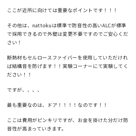
ここが近所に向けては重要なポイントです！！！
キママプラス
その他は、nattokuは標準で防音性の高いALCが標準
で採用できるので外壁は変更不要ですのでご安心くだ
納得リフォームスタジオ
nattoku リノベ
さい！
分譲住宅･不動産
スタッフブログ
断熱材もセルロースファイバーを使用していただけれ
ば結構音を防げます！！実験コーナーにて実験してく
ださい！！
施工事例
お客さまの声
ですが、、、、
お知らせ
土地情報
最も重要なのは、ドア！！！！なのです！！
近日分譲予定情報
会社情報
ここは費用がピンキリですが、お金を掛けた分だけ防
音性が高まっていきます。
動画ギャラリー
採用情報