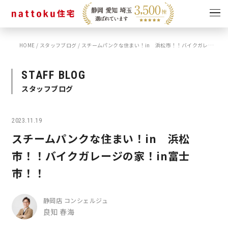
HOME
/
スタッフブログ
/
スチームパンクな住まい！in 浜松市！！バイクガレージの家！in富士市！！
イベント
キャンペーン
見学会
情報
STAFF BLOG
スタッフブログ
ショールーム
資料請求
モデルハウス
2023.11.19
スタッフブログ
スチームパンクな住まい！in 浜松
市！！バイクガレージの家！in富士
市！！
静岡店 コンシェルジュ
良知 春海