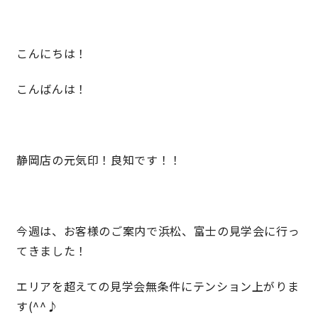
営業時間／10:00～20:00 定休日／年末年始
こんにちは！
タップで電話をかける
こんばんは！
来店・見学予約
静岡店の元気印！良知です！！
OWNER’S SITE オーナーズサイト
今週は、お客様のご案内で浜松、富士の見学会に行っ
nattoku
グループコーポレートサイト
てきました！
エリアを超えての見学会無条件にテンション上がりま
nattoku住宅 10のこだわり
す(^^♪