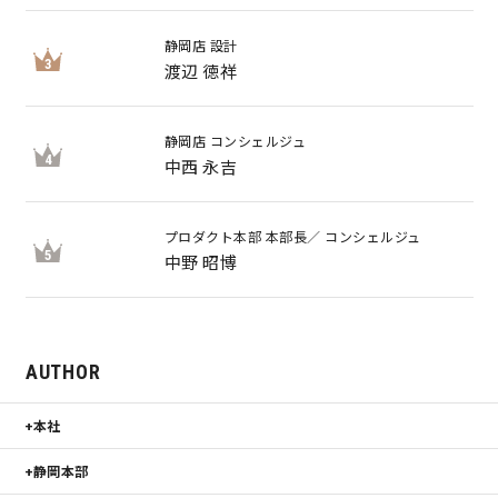
静岡店 設計
3
渡辺 徳祥
静岡店 コンシェルジュ
4
中西 永吉
プロダクト本部 本部長／ コンシェルジュ
5
中野 昭博
AUTHOR
本社
静岡本部