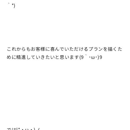
｀*)
サイトマップ
プライバシーポリシー
よくある質問
これからもお客様に喜んでいただけるプランを描くた
めに精進していきたいと思います(9｀･ω･)9
CLOSE
では|*・ω・)ノ