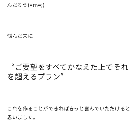
んだろう(=ｍ=;)
理想の暮らしを引き出すデザイン力
家具まで標準仕様の空間コーディネート
悩んだ末に
身体に優しい自然素材の家
〝ご要望をすべてかなえた上でそれ
耐震等級3 & 許容応力度計算 全棟標準
を超えるプラン″
徹底したコストダウンの追求
頑丈で長持ちの外壁
これを作ることができればきっと喜んでいただけると
思いました。
2030年の省エネ基準住宅
100年点検住宅