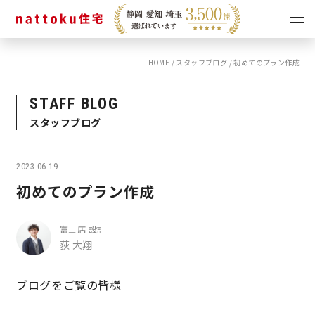
HOME
/
スタッフブログ
/
初めてのプラン作成
イベント
キャンペーン
見学会
情報
STAFF BLOG
スタッフブログ
ショールーム
資料請求
モデルハウス
2023.06.19
スタッフブログ
初めてのプラン作成
富士店 設計
荻 大翔
ブログをご覧の皆様