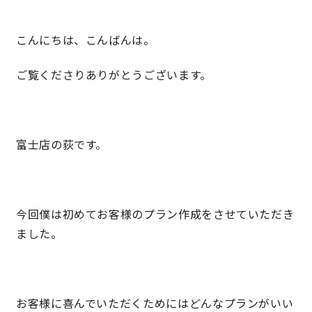
こんにちは、こんばんは。
営業時間／10:00～20:00 定休日／年末年始
タップで電話をかける
ご覧くださりありがとうございます。
来店・見学予約
富士店の荻です。
OWNER’S SITE オーナーズサイト
今回僕は初めてお客様のプラン作成をさせていただき
nattoku
グループコーポレートサイト
ました。
nattoku住宅 10のこだわり
お客様に喜んでいただくためにはどんなプランがいい