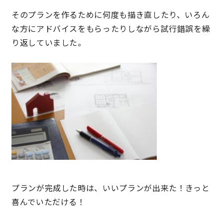
そのプランを作るために何度も描き直したり、いろん
快適な室内環境へのこだわり
な方にアドバイスをもらったりしながら試行錯誤を繰
り返していました。
生涯続く安心のアフターフォロー
ラインナップ
最響の家
Groovin’
nattoku住宅25周年記念モデル
プランが完成した時は、いいプランが出来た！きっと
Glass Arts
喜んでいただける！
Blue Style