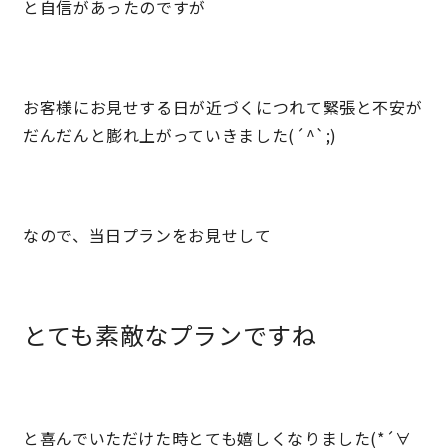
と自信があったのですが
キママプラス
お客様にお見せする日が近づくにつれて緊張と不安が
納得リフォームスタジオ
nattoku リノベ
だんだんと膨れ上がっていきました(´^`;)
分譲住宅･不動産
スタッフブログ
なので、当日プランをお見せして
施工事例
お客さまの声
お知らせ
土地情報
とても素敵なプランですね
近日分譲予定情報
会社情報
動画ギャラリー
採用情報
と喜んでいただけた時とても嬉しくなりました(*´∀