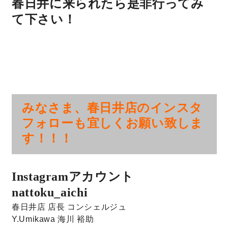
春日井に来られたら是非行ってみ
て下さい！
快適な室内環境へのこだわり
生涯続く安心のアフターフォロー
ラインナップ
みなさま、春日井店のインスタ
フォローも宜しくお願い致しま
最響の家
す！！！
Groovin’
Instagramアカウント
nattoku住宅25周年記念モデル
nattoku_aichi
Glass Arts
春日井店 店長 コンシェルジュ
Y.Umikawa
海川 裕助
Blue Style