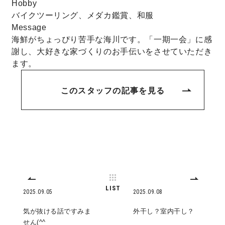
Hobby
バイクツーリング、メダカ鑑賞、和服
キママプラス
Message
海鮮がちょっぴり苦手な海川です。「一期一会」に感
謝し、大好きな家づくりのお手伝いをさせていただき
納得リフォームスタジオ
nattoku リノベ
ます。
このスタッフの記事を見る
分譲住宅･不動産
スタッフブログ
施工事例
お客さまの声
お知らせ
土地情報
近日分譲予定情報
会社情報
LIST
2025.09.05
2025.09.08
気が抜ける話ですみま
外干し？室内干し？
動画ギャラリー
採用情報
せん(^^