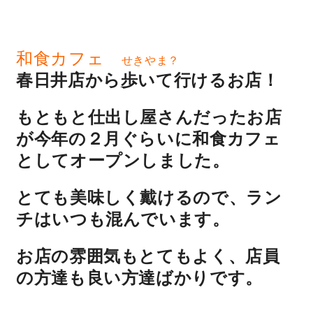
営業時間／10:00～20:00 定休日／年末年始
和食カフェ
せきやま？
タップで電話をかける
春日井店から歩いて行けるお店！
もともと仕出し屋さんだったお店
来店・見学予約
が今年の２月ぐらいに和食カフェ
としてオープンしました。
OWNER’S SITE オーナーズサイト
とても美味しく戴けるので、ラン
チはいつも混んでいます。
nattoku
グループコーポレートサイト
お店の雰囲気もとてもよく、店員
の方達も良い方達ばかりです。
nattoku住宅 10のこだわり