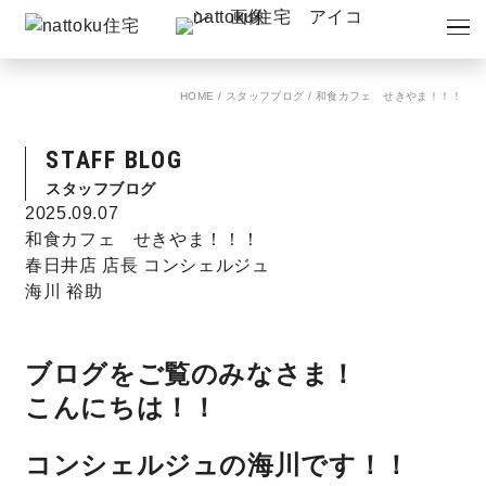
イベント
キャンペーン
HOME
/
スタッフブログ
/
和食カフェ せきやま！！！
見学会
情報
STAFF BLOG
ショールーム
資料請求
スタッフブログ
モデルハウス
2025.09.07
和食カフェ せきやま！！！
春日井店 店長 コンシェルジュ
スタッフブログ
海川 裕助
ブログをご覧のみなさま！
こんにちは！！
コンシェルジュの海川です！！