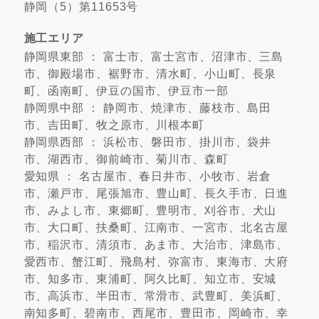
静岡（5）第11653号
施工エリア
静岡県東部 ： 富士市、富士宮市、沼津市、三島
市、御殿場市、裾野市、清水町、小山町、長泉
町、函南町、伊豆の国市、伊豆市一部
静岡県中部 ： 静岡市、焼津市、藤枝市、島田
市、吉田町、牧之原市、川根本町
静岡県西部 ： 浜松市、磐田市、掛川市、袋井
市、湖西市、御前崎市、菊川市、森町
愛知県 ： 名古屋市、春日井市、小牧市、岩倉
市、瀬戸市、尾張旭市、豊山町、長久手市、日進
市、みよし市、東郷町、豊明市、刈谷市、犬山
市、大口町、扶桑町、江南市、一宮市、北名古屋
市、稲沢市、清須市、あま市、大治市、津島市、
愛西市、蟹江町、飛島村、弥富市、東海市、大府
市、知多市、東浦町、阿久比町、知立市、安城
市、高浜市、半田市、常滑市、武豊町、美浜町、
南知多町、碧南市、西尾市、豊田市、岡崎市、幸