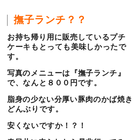
理想の暮らしを引き出すデザイン力
撫子ランチ？？
家具まで標準仕様の空間コーディネート
お持ち帰り用に販売しているプチ
ケーキもとっても美味しかったで
身体に優しい自然素材の家
す。
耐震等級3 & 許容応力度計算 全棟標準
写真のメニューは『撫子ランチ』
で、なんと８００円です。
徹底したコストダウンの追求
脂身の少ない分厚い豚肉のかば焼き
頑丈で長持ちの外壁
どんぶりです。
2030年の省エネ基準住宅
安くないですか！？！
100年点検住宅