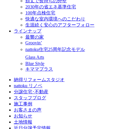
頑丈で長持ちの外壁
2030年の省エネ基準住宅
100年点検住宅
快適な室内環境へのこだわり
生涯続く安心のアフターフォロー
ラインナップ
最響の家
Groovin’
nattoku住宅25周年記念モデル
Glass Arts
Blue Style
キママプラス
納得リフォームスタジオ
nattoku リノベ
分譲住宅･不動産
スタッフブログ
施工事例
お客さまの声
お知らせ
土地情報
近日分譲予定情報