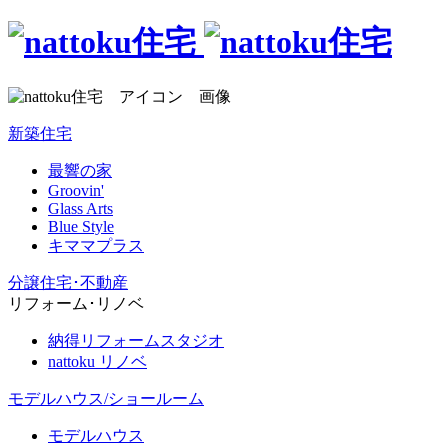
新築住宅
最響の家
Groovin'
Glass Arts
Blue Style
キママプラス
分譲住宅･不動産
リフォーム･リノベ
納得リフォームスタジオ
nattoku リノベ
モデルハウス/ショールーム
モデルハウス