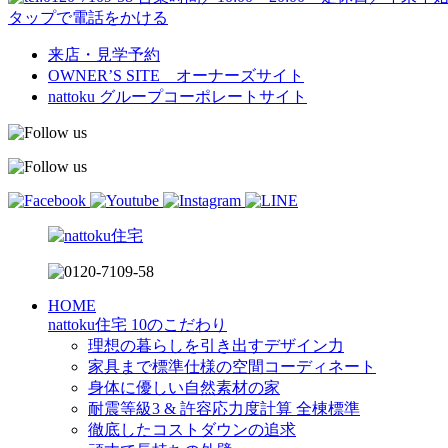
タップで電話をかける
来店・見学予約
OWNER’S SITE オーナーズサイト
nattoku
グループコーポレートサイト
HOME
nattoku住宅 10のこだわり
理想の暮らしを引き出すデザイン力
家具まで標準仕様の空間コーディネート
身体に優しい自然素材の家
耐震等級3 & 許容応力度計算 全棟標準
徹底したコストダウンの追求