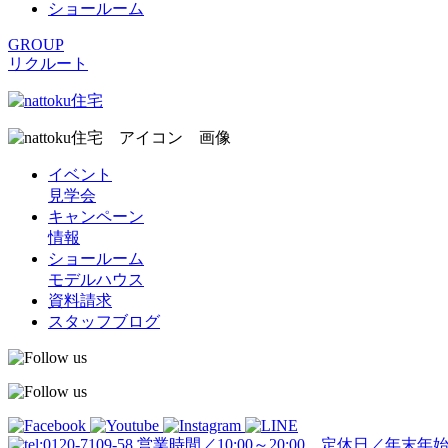
ショールーム
GROUP
リクルート
イベント
見学会
キャンペーン
情報
ショールーム
モデルハウス
資料請求
スタッフブログ
営業時間／10:00～20:00 定休日／年末年