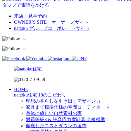
タップで電話をかける
来店・見学予約
OWNER’S SITE オーナーズサイト
nattoku
グループコーポレートサイト
HOME
nattoku住宅 10のこだわり
理想の暮らしを引き出すデザイン力
家具まで標準仕様の空間コーディネート
身体に優しい自然素材の家
耐震等級3 & 許容応力度計算 全棟標準
徹底したコストダウンの追求