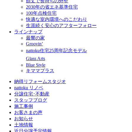
頑丈で長持ちの外壁
2030年の省エネ基準住宅
100年点検住宅
快適な室内環境へのこだわり
生涯続く安心のアフターフォロー
ラインナップ
最響の家
Groovin’
nattoku住宅25周年記念モデル
Glass Arts
Blue Style
キママプラス
納得リフォームスタジオ
nattoku リノベ
分譲住宅･不動産
スタッフブログ
施工事例
お客さまの声
お知らせ
土地情報
近日分譲予定情報