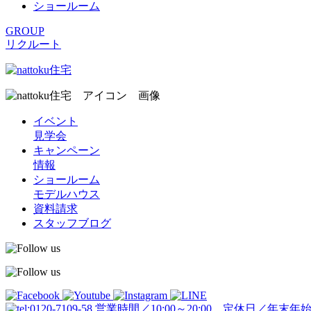
ショールーム
GROUP
リクルート
イベント
見学会
キャンペーン
情報
ショールーム
モデルハウス
資料請求
スタッフブログ
営業時間／10:00～20:00 定休日／年末年