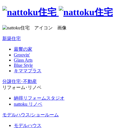
新築住宅
最響の家
Groovin'
Glass Arts
Blue Style
キママプラス
分譲住宅･不動産
リフォーム･リノベ
納得リフォームスタジオ
nattoku リノベ
モデルハウス/ショールーム
モデルハウス