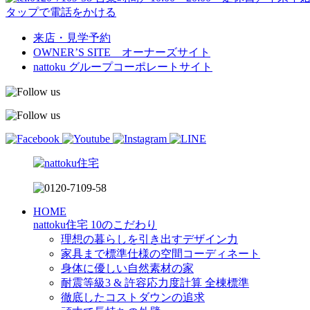
タップで電話をかける
来店・見学予約
OWNER’S SITE オーナーズサイト
nattoku
グループコーポレートサイト
HOME
nattoku住宅 10のこだわり
理想の暮らしを引き出すデザイン力
家具まで標準仕様の空間コーディネート
身体に優しい自然素材の家
耐震等級3 & 許容応力度計算 全棟標準
徹底したコストダウンの追求