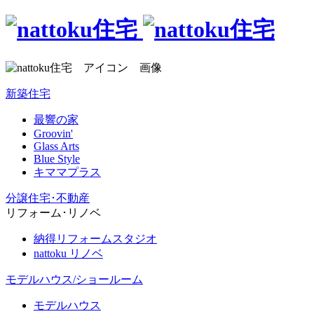
新築住宅
最響の家
Groovin'
Glass Arts
Blue Style
キママプラス
分譲住宅･不動産
リフォーム･リノベ
納得リフォームスタジオ
nattoku リノベ
モデルハウス/ショールーム
モデルハウス