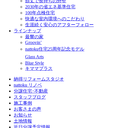
頑丈で長持ちの外壁
2030年の省エネ基準住宅
100年点検住宅
快適な室内環境へのこだわり
生涯続く安心のアフターフォロー
ラインナップ
最響の家
Groovin’
nattoku住宅25周年記念モデル
Glass Arts
Blue Style
キママプラス
納得リフォームスタジオ
nattoku リノベ
分譲住宅･不動産
スタッフブログ
施工事例
お客さまの声
お知らせ
土地情報
近日分譲予定情報