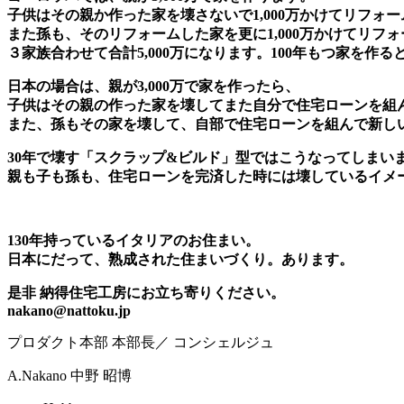
子供はその親か作った家を壊さないで1,000万かけてリフォ
また孫も、そのリフォームした家を更に1,000万かけてリフ
３家族合わせて合計5,000万になります。100年もつ家を作
日本の場合は、親が3,000万で家を作ったら、
子供はその親の作った家を壊してまた自分で住宅ローンを組んで
また、孫もその家を壊して、自部で住宅ローンを組んで新しい家を
30年で壊す「スクラップ&ビルド」型ではこうなってしまい
親も子も孫も、住宅ローンを完済した時には壊しているイメ
130年持っているイタリアのお住まい。
日本にだって、熟成された住まいづくり。あります。
是非 納得住宅工房にお立ち寄りください。
nakano@nattoku.jp
プロダクト本部 本部長／ コンシェルジュ
A.Nakano
中野 昭博