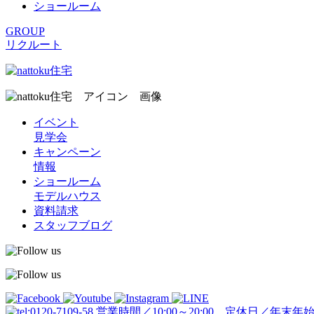
ショールーム
GROUP
リクルート
イベント
見学会
キャンペーン
情報
ショールーム
モデルハウス
資料請求
スタッフブログ
営業時間／10:00～20:00 定休日／年末年