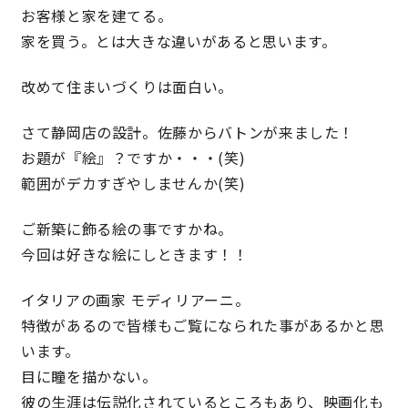
お客様と家を建てる。
家を買う。とは大きな違いがあると思います。
理想の暮らしを引き出すデザイン力
改めて住まいづくりは面白い。
家具まで標準仕様の空間コーディネート
さて静岡店の設計。佐藤からバトンが来ました！
身体に優しい自然素材の家
お題が『絵』？ですか・・・(笑)
範囲がデカすぎやしませんか(笑)
耐震等級3 & 許容応力度計算 全棟標準
ご新築に飾る絵の事ですかね。
徹底したコストダウンの追求
今回は好きな絵にしときます！！
頑丈で長持ちの外壁
イタリアの画家 モディリアーニ。
特徴があるので皆様もご覧になられた事があるかと思
2030年の省エネ基準住宅
います。
目に瞳を描かない。
100年点検住宅
彼の生涯は伝説化されているところもあり、映画化も