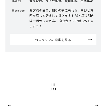
音楽全般、ライヴ鑑賞、映画鑑賞、星屑集め
Hobby
お客様の住まい創りの夢に携れる、喜びと責
Message
務を感じて邁進して参ります！ 嘘・駆け引き
は一切致しません。 向き合ってお話し致しま
しょう！
このスタッフの記事を見る
LIST