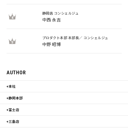
静岡店 コンシェルジュ
4
中西 永吉
プロダクト本部 本部長／ コンシェルジュ
5
中野 昭博
AUTHOR
本社
静岡本部
富士店
三島店