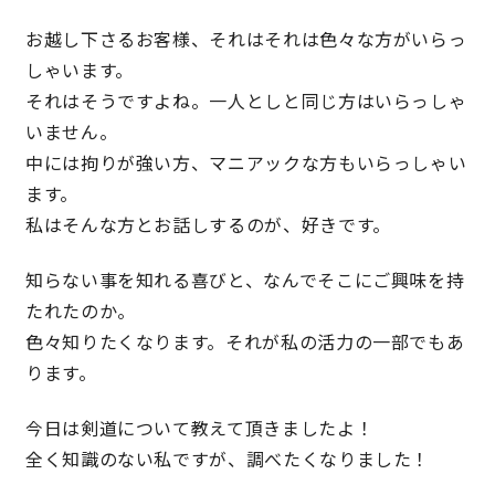
お越し下さるお客様、それはそれは色々な方がいらっ
しゃいます。
営業時間／10:00～20:00 定休日／年末年始
それはそうですよね。一人としと同じ方はいらっしゃ
タップで電話をかける
いません。
中には拘りが強い方、マニアックな方もいらっしゃい
来店・見学予約
ます。
私はそんな方とお話しするのが、好きです。
知らない事を知れる喜びと、なんでそこにご興味を持
OWNER’S SITE オーナーズサイト
たれたのか。
色々知りたくなります。それが私の活力の一部でもあ
nattoku
グループコーポレートサイト
ります。
今日は剣道について教えて頂きましたよ！
全く知識のない私ですが、調べたくなりました！
nattoku住宅 10のこだわり