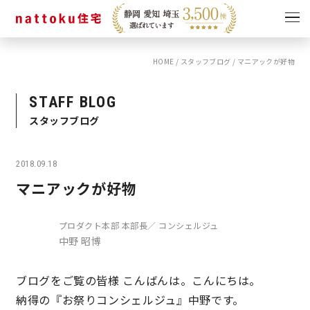
HOME
/
スタッフブログ
/
マニアックが好物
イベント
キャンペーン
見学会
情報
STAFF BLOG
スタッフブログ
ショールーム
資料請求
モデルハウス
2018.09.18
スタッフブログ
マニアックが好物
プロダクト本部 本部長／ コンシェルジュ
中野 昭博
ブログをご覧の皆様 こんばんは。こんにちは。
納得の『お祭りコンシェルジュ』中野です。