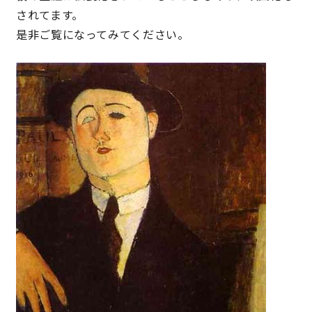
されてます。
快適な室内環境へのこだわり
是非ご覧になってみてください。
生涯続く安心のアフターフォロー
ラインナップ
最響の家
Groovin’
nattoku住宅25周年記念モデル
Glass Arts
Blue Style