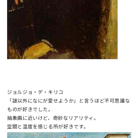
キママプラス
納得リフォームスタジオ
nattoku リノベ
分譲住宅･不動産
スタッフブログ
施工事例
お客さまの声
ジョルジョ・デ・キリコ
お知らせ
土地情報
「謎以外になにが愛せようか」と言うほど不可思議な
ものが好きでした。
近日分譲予定情報
会社情報
抽象画に近いけど、奇妙なリアリティ。
空間と温度を感じる所が好きです。
動画ギャラリー
採用情報