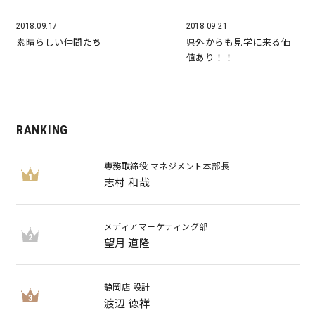
2018.09.17
2018.09.21
素晴らしい仲間たち
県外からも見学に来る価
値あり！！
RANKING
専務取締役 マネジメント本部長
1
志村 和哉
メディアマーケティング部
2
望月 道隆
静岡店 設計
3
渡辺 徳祥