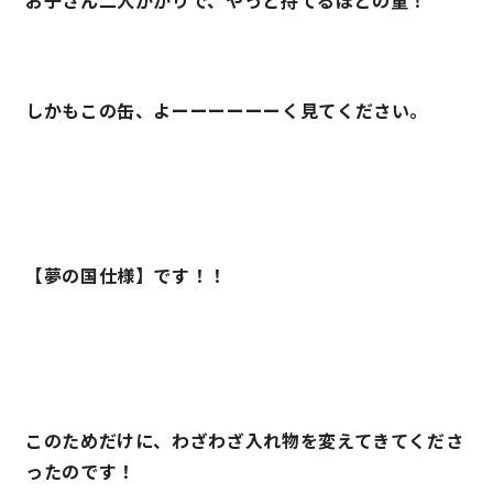
お子さん二人がかりで、やっと持てるほどの量！
サイトマップ
プライバシーポリシー
よくある質問
しかもこの缶、よーーーーーーく見てください。
【夢の国仕様】です！！
CLOSE
このためだけに、わざわざ入れ物を変えてきてくださ
ったのです！