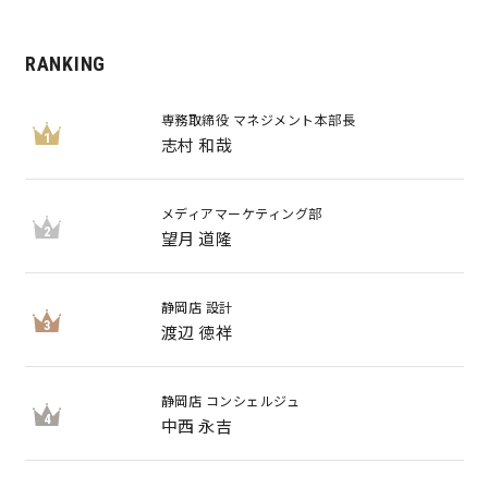
RANKING
専務取締役 マネジメント本部長
1
志村 和哉
メディアマーケティング部
2
望月 道隆
静岡店 設計
3
渡辺 徳祥
静岡店 コンシェルジュ
4
中西 永吉