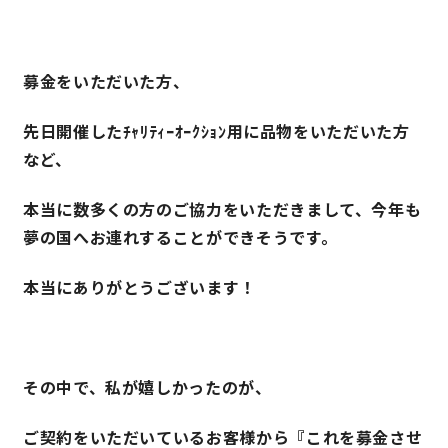
快適な室内環境へのこだわり
募金をいただいた方、
生涯続く安心のアフターフォロー
先日開催したﾁｬﾘﾃｨｰｵｰｸｼｮﾝ用に品物をいただいた方
など、
ラインナップ
本当に数多くの方のご協力をいただきまして、今年も
夢の国へお連れすることができそうです。
最響の家
本当にありがとうございます！
Groovin’
nattoku住宅25周年記念モデル
Glass Arts
その中で、私が嬉しかったのが、
ご契約をいただいているお客様から『これを募金させ
Blue Style