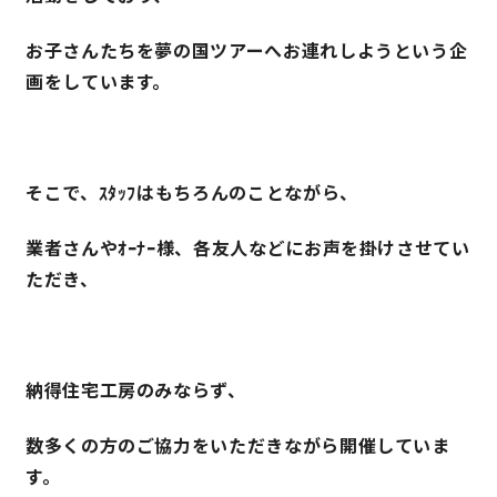
お子さんたちを夢の国ツアーへお連れしようという企
理想の暮らしを引き出すデザイン力
画をしています。
家具まで標準仕様の空間コーディネート
身体に優しい自然素材の家
そこで、ｽﾀｯﾌはもちろんのことながら、
耐震等級3 & 許容応力度計算 全棟標準
業者さんやｵｰﾅｰ様、各友人などにお声を掛けさせてい
ただき、
徹底したコストダウンの追求
頑丈で長持ちの外壁
納得住宅工房のみならず、
2030年の省エネ基準住宅
数多くの方のご協力をいただきながら開催していま
す。
100年点検住宅