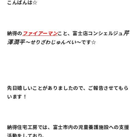
こんばんは☆
営業時間／10:00～20:00 定休日／年末年始
タップで電話をかける
芹
納得の
ファイアーマン
こと、富士店コンシェルジュ
澤潤平
～せりざわじゅんぺい～
です☆
来店・見学予約
OWNER’S SITE オーナーズサイト
先日嬉しいことがありましたので、ご報告させてもら
います！
nattoku
グループコーポレートサイト
納得住宅工房では、富士市内の児童養護施設への支援
nattoku住宅 10のこだわり
活動をしており、