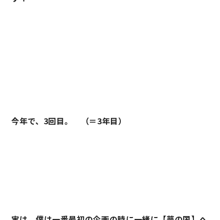
今年で、3回目。 （＝3年目）
実は、僕は一番最初の企画の時に一緒に【夢の国】へ