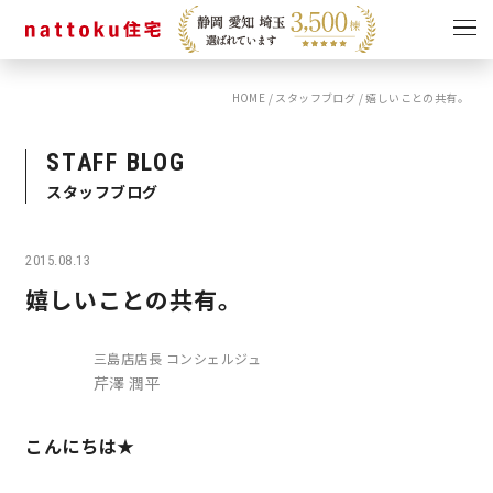
HOME
/
スタッフブログ
/
嬉しいことの共有。
イベント
キャンペーン
見学会
情報
STAFF BLOG
スタッフブログ
ショールーム
資料請求
モデルハウス
2015.08.13
スタッフブログ
嬉しいことの共有。
三島店店長 コンシェルジュ
芹澤 潤平
こんにちは★