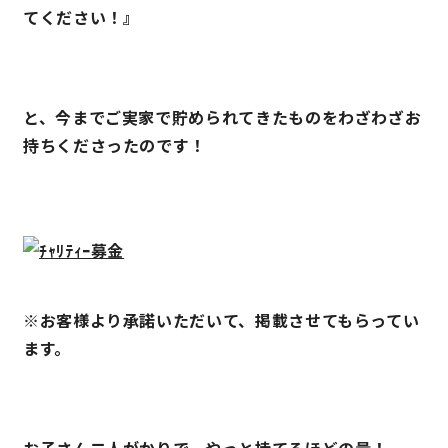
てください！』
キママプラス
と、今までご実家で貯められてきたものをわざわざお
納得リフォームスタジオ
nattoku リノベ
持ちくださったのです！
分譲住宅･不動産
スタッフブログ
施工事例
お客さまの声
お知らせ
土地情報
※お客様より承諾いただいて、掲載させてもらってい
ます。
近日分譲予定情報
会社情報
動画ギャラリー
採用情報