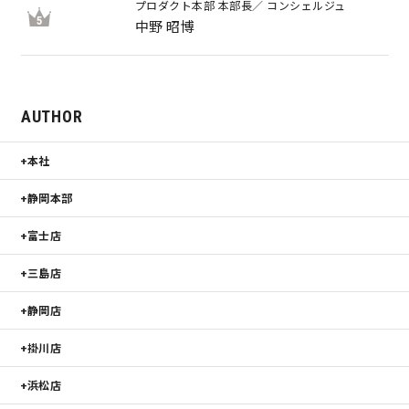
プロダクト本部 本部長／ コンシェルジュ
5
中野 昭博
AUTHOR
本社
静岡本部
富士店
三島店
静岡店
掛川店
浜松店