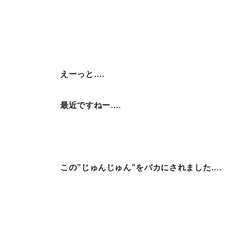
えーっと….
最近ですねー….
この”じゅんじゅん”をバカにされました….