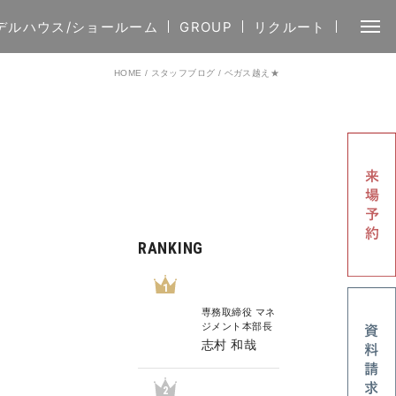
デルハウス/ショールーム
GROUP
リクルート
HOME
/
スタッフブログ
/
ベガス越え★
RANKING
1
専務取締役 マネ
ジメント本部長
志村 和哉
2