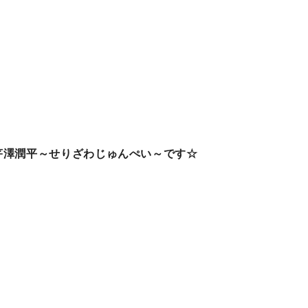
芹澤潤平～せりざわじゅんぺい～です☆