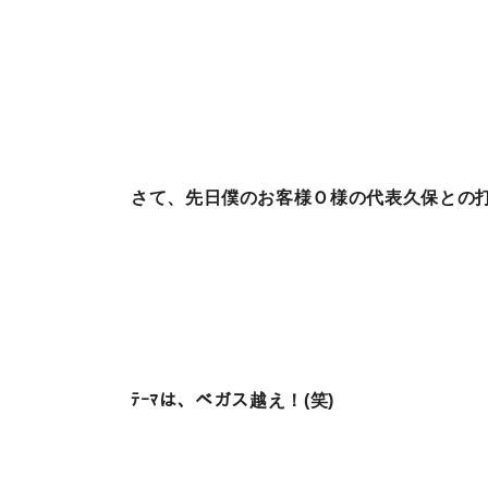
さて、先日僕のお客様Ｏ様の代表久保との
ﾃｰﾏは、ベガス越え！(笑)