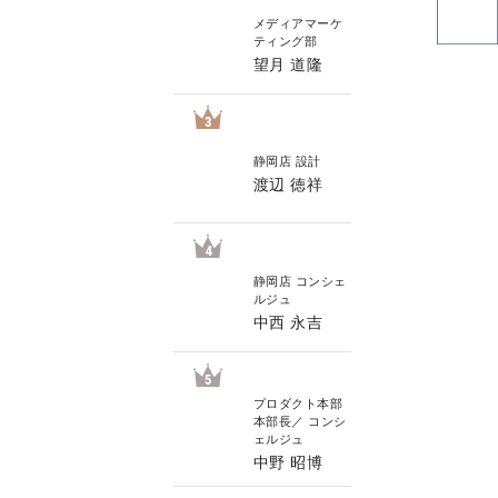
メディアマーケ
ティング部
望月 道隆
3
静岡店 設計
渡辺 徳祥
4
静岡店 コンシェ
ルジュ
中西 永吉
5
プロダクト本部
本部長／ コンシ
ェルジュ
中野 昭博