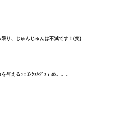
限り、じゅんじゅんは不滅です！(笑)
える○○ｺﾝｼｪﾙｼﾞｭ」め。。。