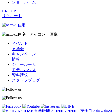
ショールーム
GROUP
リクルート
イベント
見学会
キャンペーン
情報
ショールーム
モデルハウス
資料請求
スタッフブログ
営業時間／10:00～20:00 定休日／年末年