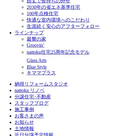
頑丈で長持ちの外壁
2030年の省エネ基準住宅
100年点検住宅
快適な室内環境へのこだわり
生涯続く安心のアフターフォロー
ラインナップ
最響の家
Groovin’
nattoku住宅25周年記念モデル
Glass Arts
Blue Style
キママプラス
納得リフォームスタジオ
nattoku リノベ
分譲住宅･不動産
スタッフブログ
施工事例
お客さまの声
お知らせ
土地情報
近日分譲予定情報