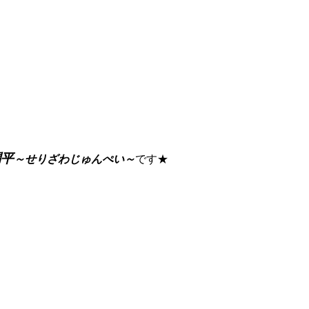
潤平
～せりざわじゅんぺい～
です★