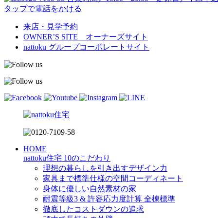
タップで電話をかける
来店・見学予約
OWNER’S SITE オーナーズサイト
nattoku
グループコーポレートサイト
HOME
nattoku住宅 10のこだわり
理想の暮らしを引き出すデザイン力
家具まで標準仕様の空間コーディネート
身体に優しい自然素材の家
耐震等級3 & 許容応力度計算 全棟標準
徹底したコストダウンの追求