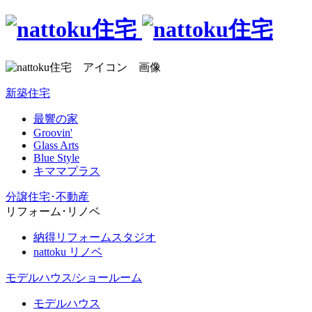
新築住宅
最響の家
Groovin'
Glass Arts
Blue Style
キママプラス
分譲住宅･不動産
リフォーム･リノベ
納得リフォームスタジオ
nattoku リノベ
モデルハウス/ショールーム
モデルハウス