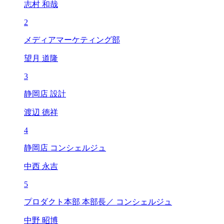
志村 和哉
2
メディアマーケティング部
望月 道隆
3
静岡店 設計
渡辺 徳祥
4
静岡店 コンシェルジュ
中西 永吉
5
プロダクト本部 本部長／ コンシェルジュ
中野 昭博