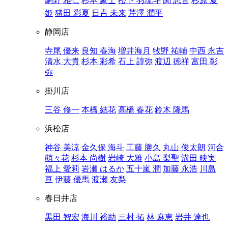
網野 雅仁
杉本 豪士
松下 羽琉斗
関 志音
杉原 夏
姫
猪田 彩夏
日𠮷 未来
芹澤 潤平
静岡店
寺尾 優来
良知 春海
増井海月
牧野 祐輔
中西 永吉
清水 大貴
杉本 彩希
石上 諄弥
渡辺 徳祥
富田 彰
弥
掛川店
三谷 修一
本橋 結花
高橋 春花
鈴木 隆馬
浜松店
神谷 美涼
金久保 海斗
工藤 勝久
丸山 俊太朗
河合
萌々花
杉本 尚樹
岩崎 大雅
小島 梨聖
溝田 映実
福上 愛莉
岩瀬 はるか
五十嵐 潤
加藤 永浩
川島
亘
伊藤 優馬
渡瀬 友梨
春日井店
黒田 智宏
海川 裕助
三村 拓
林 麻恵
岩井 達也