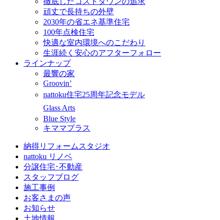
徹底したコストダウンの追求
頑丈で長持ちの外壁
2030年の省エネ基準住宅
100年点検住宅
快適な室内環境へのこだわり
生涯続く安心のアフターフォロー
ラインナップ
最響の家
Groovin’
nattoku住宅25周年記念モデル
Glass Arts
Blue Style
キママプラス
納得リフォームスタジオ
nattoku リノベ
分譲住宅･不動産
スタッフブログ
施工事例
お客さまの声
お知らせ
土地情報