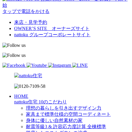
始
タップで電話をかける
来店・見学予約
OWNER’S SITE オーナーズサイト
nattoku
グループコーポレートサイト
HOME
nattoku住宅 10のこだわり
理想の暮らしを引き出すデザイン力
家具まで標準仕様の空間コーディネート
身体に優しい自然素材の家
耐震等級3 & 許容応力度計算 全棟標準