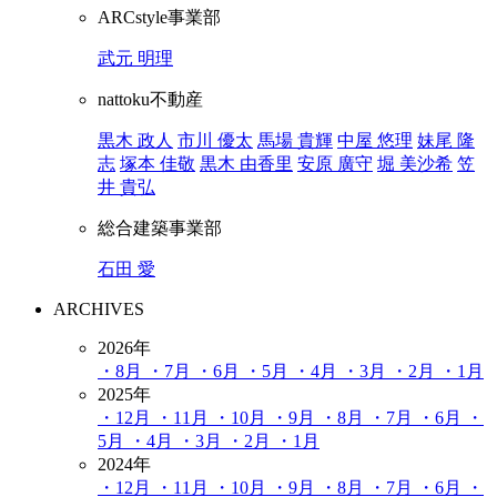
ARCstyle事業部
武元 明理
nattoku不動産
黒木 政人
市川 優太
馬場 貴輝
中屋 悠理
妹尾 隆
志
塚本 佳敬
黒木 由香里
安原 廣守
堀 美沙希
笠
井 貴弘
総合建築事業部
石田 愛
ARCHIVES
2026年
・8月
・7月
・6月
・5月
・4月
・3月
・2月
・1月
2025年
・12月
・11月
・10月
・9月
・8月
・7月
・6月
・
5月
・4月
・3月
・2月
・1月
2024年
・12月
・11月
・10月
・9月
・8月
・7月
・6月
・