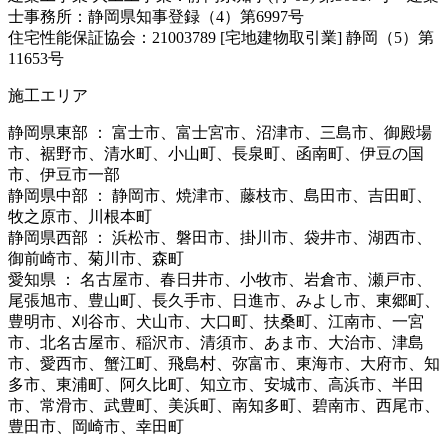
士事務所：静岡県知事登録（4）第6997号
住宅性能保証協会：21003789 [宅地建物取引業] 静岡（5）第
11653号
施工エリア
静岡県東部 ： 富士市、富士宮市、沼津市、三島市、御殿場
市、裾野市、清水町、小山町、長泉町、函南町、伊豆の国
市、伊豆市一部
静岡県中部 ： 静岡市、焼津市、藤枝市、島田市、吉田町、
牧之原市、川根本町
静岡県西部 ： 浜松市、磐田市、掛川市、袋井市、湖西市、
御前崎市、菊川市、森町
愛知県 ： 名古屋市、春日井市、小牧市、岩倉市、瀬戸市、
尾張旭市、豊山町、長久手市、日進市、みよし市、東郷町、
豊明市、刈谷市、犬山市、大口町、扶桑町、江南市、一宮
市、北名古屋市、稲沢市、清須市、あま市、大治市、津島
市、愛西市、蟹江町、飛島村、弥富市、東海市、大府市、知
多市、東浦町、阿久比町、知立市、安城市、高浜市、半田
市、常滑市、武豊町、美浜町、南知多町、碧南市、西尾市、
豊田市、岡崎市、幸田町