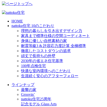
HOME
nattoku住宅 10のこだわり
理想の暮らしを引き出すデザイン力
家具まで標準仕様の空間コーディネート
身体に優しい自然素材の家
耐震等級3 & 許容応力度計算 全棟標準
徹底したコストダウンの追求
頑丈で長持ちの外壁
2030年の省エネ住宅基準
100年点検住宅
快適な室内環境へのこだわり
生涯続く安心のアフターフォロー
ラインナップ
最響の家
Groovin’
nattoku住宅25周年
記念モデル Glass Arts