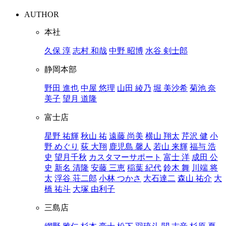
AUTHOR
本社
久保 淳
志村 和哉
中野 昭博
水谷 剣士郎
静岡本部
野田 進也
中屋 悠理
山田 綾乃
堀 美沙希
菊池 奈
美子
望月 道隆
富士店
星野 祐輝
秋山 祐
遠藤 尚美
横山 翔太
芹沢 健
小
野 めぐり
荻 大翔
鹿児島 馨人
若山 来輝
福与 浩
史
望月千秋
カスタマーサポート
富士 洋
成田 公
史
新名 清隆
安藤 三恵
稲葉 紀代
鈴木 舞
川端 将
太
浮谷 荘二郎
小林 つかさ
大石達二
森山 祐介
大
橋 祐斗
大塚 由利子
三島店