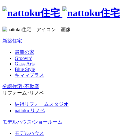
新築住宅
最響の家
Groovin'
Glass Arts
Blue Style
キママプラス
分譲住宅･不動産
リフォーム･リノベ
納得リフォームスタジオ
nattoku リノベ
モデルハウス/ショールーム
モデルハウス