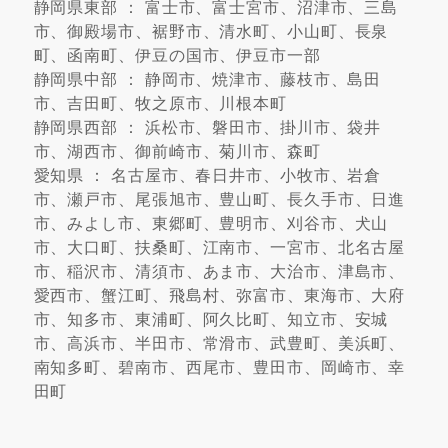
静岡県東部 ： 富士市、富士宮市、沼津市、三島
市、御殿場市、裾野市、清水町、小山町、長泉
町、函南町、伊豆の国市、伊豆市一部
静岡県中部 ： 静岡市、焼津市、藤枝市、島田
市、吉田町、牧之原市、川根本町
静岡県西部 ： 浜松市、磐田市、掛川市、袋井
市、湖西市、御前崎市、菊川市、森町
愛知県 ： 名古屋市、春日井市、小牧市、岩倉
市、瀬戸市、尾張旭市、豊山町、長久手市、日進
市、みよし市、東郷町、豊明市、刈谷市、犬山
市、大口町、扶桑町、江南市、一宮市、北名古屋
市、稲沢市、清須市、あま市、大治市、津島市、
愛西市、蟹江町、飛島村、弥富市、東海市、大府
市、知多市、東浦町、阿久比町、知立市、安城
市、高浜市、半田市、常滑市、武豊町、美浜町、
南知多町、碧南市、西尾市、豊田市、岡崎市、幸
田町