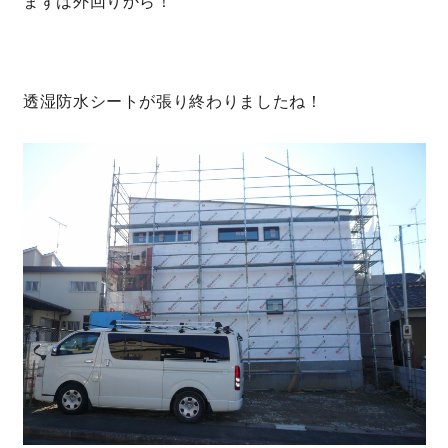
まずは外回りから！
快適な室内環境へのこだわり
生涯続く安心のアフターフォロー
透湿防水シートが張り終わりましたね！
ラインナップ
最響の家
Groovin’
nattoku住宅25周年記念モデル
Glass Arts
Blue Style