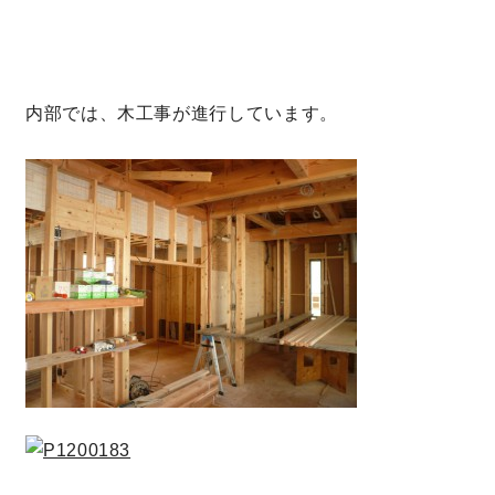
キママプラス
内部では、木工事が進行しています。
納得リフォームスタジオ
nattoku リノベ
分譲住宅･不動産
スタッフブログ
施工事例
お客さまの声
お知らせ
土地情報
近日分譲予定情報
会社情報
動画ギャラリー
採用情報