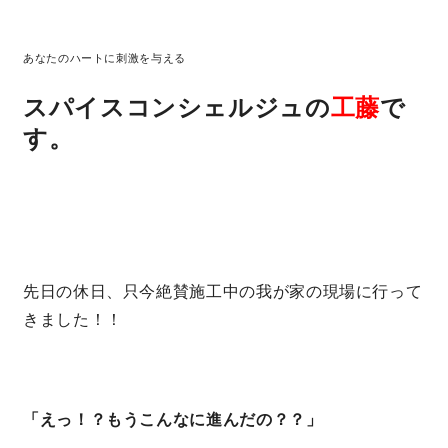
あなたのハートに刺激を与える
営業時間／10:00～20:00 定休日／年末年始
タップで電話をかける
スパイスコンシェルジュの
工藤
で
す。
来店・見学予約
OWNER’S SITE オーナーズサイト
先日の休日、只今絶賛施工中の我が家の現場に行って
きました！！
nattoku
グループコーポレートサイト
「えっ！？もうこんなに進んだの？？」
nattoku住宅 10のこだわり