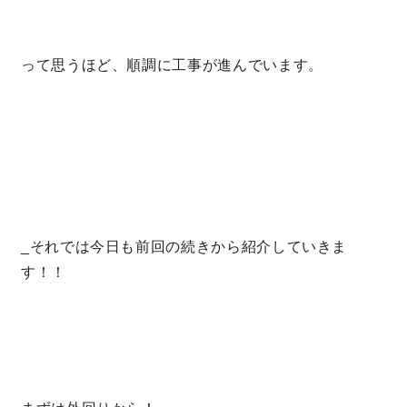
理想の暮らしを引き出すデザイン力
って思うほど、順調に工事が進んでいます。
家具まで標準仕様の空間コーディネート
身体に優しい自然素材の家
耐震等級3 & 許容応力度計算 全棟標準
徹底したコストダウンの追求
_それでは今日も前回の続きから紹介していきま
す！！
頑丈で長持ちの外壁
2030年の省エネ基準住宅
100年点検住宅