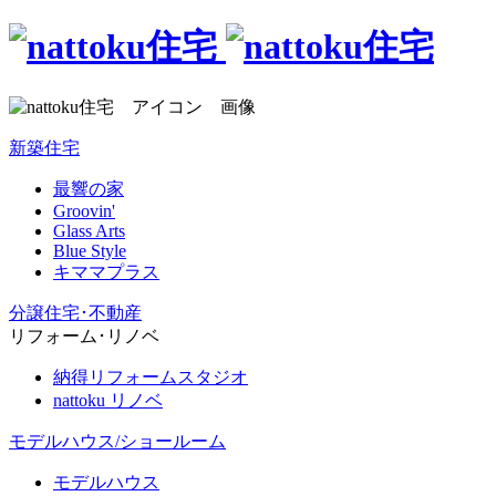
新築住宅
最響の家
Groovin'
Glass Arts
Blue Style
キママプラス
分譲住宅･不動産
リフォーム･リノベ
納得リフォームスタジオ
nattoku リノベ
モデルハウス/ショールーム
モデルハウス