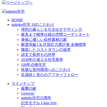
HOME
nattoku住宅 10のこだわり
理想の暮らしを引き出すデザイン力
家具まで標準仕様の空間コーディネート
身体に優しい自然素材の家
耐震等級3 & 許容応力度計算 全棟標準
徹底したコストダウンの追求
頑丈で長持ちの外壁
2030年の省エネ住宅基準
100年点検住宅
快適な室内環境へのこだわり
生涯続く安心のアフターフォロー
ラインナップ
最響の家
Groovin’
nattoku住宅25周年
記念モデル Glass Arts