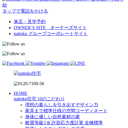
始
タップで電話をかける
来店・見学予約
OWNER’S SITE オーナーズサイト
nattoku
グループコーポレートサイト
HOME
nattoku住宅 10のこだわり
理想の暮らしを引き出すデザイン力
家具まで標準仕様の空間コーディネート
身体に優しい自然素材の家
耐震等級3 & 許容応力度計算 全棟標準