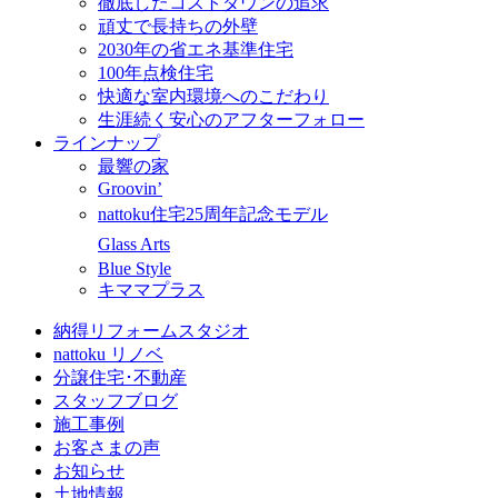
徹底したコストダウンの追求
頑丈で長持ちの外壁
2030年の省エネ基準住宅
100年点検住宅
快適な室内環境へのこだわり
生涯続く安心のアフターフォロー
ラインナップ
最響の家
Groovin’
nattoku住宅25周年記念モデル
Glass Arts
Blue Style
キママプラス
納得リフォームスタジオ
nattoku リノベ
分譲住宅･不動産
スタッフブログ
施工事例
お客さまの声
お知らせ
土地情報