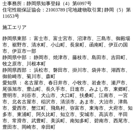
士事務所：静岡県知事登録（4）第6997号
住宅性能保証協会：21003789 [宅地建物取引業] 静岡（5）第
11653号
施工エリア
静岡県東部 ： 富士市、富士宮市、沼津市、三島市、御殿場
市、裾野市、清水町、小山町、長泉町、函南町、伊豆の国
市、伊豆市一部
静岡県中部 ： 静岡市、焼津市、藤枝市、島田市、吉田町、
牧之原市、川根本町
静岡県西部 ： 浜松市、磐田市、掛川市、袋井市、湖西市、
御前崎市、菊川市、森町
愛知県 ： 名古屋市、春日井市、小牧市、岩倉市、瀬戸市、
尾張旭市、豊山町、長久手市、日進市、みよし市、東郷町、
豊明市、刈谷市、犬山市、大口町、扶桑町、江南市、一宮
市、北名古屋市、稲沢市、清須市、あま市、大治市、津島
市、愛西市、蟹江町、飛島村、弥富市、東海市、大府市、知
多市、東浦町、阿久比町、知立市、安城市、高浜市、半田
市、常滑市、武豊町、美浜町、南知多町、碧南市、西尾市、
豊田市、岡崎市、幸田町