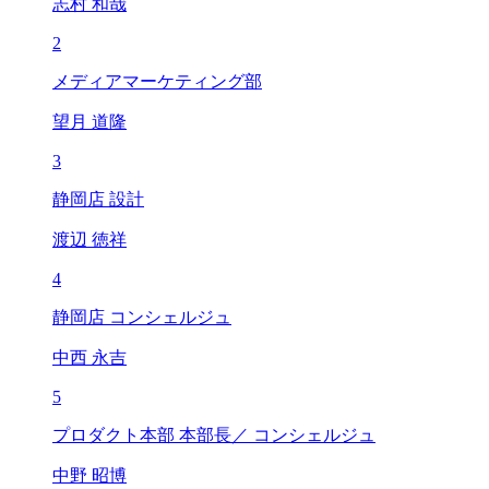
志村 和哉
2
メディアマーケティング部
望月 道隆
3
静岡店 設計
渡辺 徳祥
4
静岡店 コンシェルジュ
中西 永吉
5
プロダクト本部 本部長／ コンシェルジュ
中野 昭博