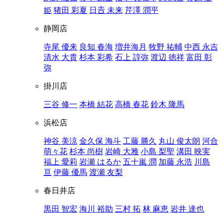
姫
猪田 彩夏
日𠮷 未来
芹澤 潤平
静岡店
寺尾 優来
良知 春海
増井海月
牧野 祐輔
中西 永吉
清水 大貴
杉本 彩希
石上 諄弥
渡辺 徳祥
富田 彰
弥
掛川店
三谷 修一
本橋 結花
高橋 春花
鈴木 隆馬
浜松店
神谷 美涼
金久保 海斗
工藤 勝久
丸山 俊太朗
河合
萌々花
杉本 尚樹
岩崎 大雅
小島 梨聖
溝田 映実
福上 愛莉
岩瀬 はるか
五十嵐 潤
加藤 永浩
川島
亘
伊藤 優馬
渡瀬 友梨
春日井店
黒田 智宏
海川 裕助
三村 拓
林 麻恵
岩井 達也