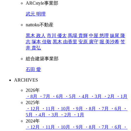
ARCstyle事業部
武元 明理
nattoku不動産
黒木 政人
市川 優太
馬場 貴輝
中屋 悠理
妹尾 隆
志
塚本 佳敬
黒木 由香里
安原 廣守
堀 美沙希
笠
井 貴弘
総合建築事業部
石田 愛
ARCHIVES
2026年
・8月
・7月
・6月
・5月
・4月
・3月
・2月
・1月
2025年
・12月
・11月
・10月
・9月
・8月
・7月
・6月
・
5月
・4月
・3月
・2月
・1月
2024年
・12月
・11月
・10月
・9月
・8月
・7月
・6月
・