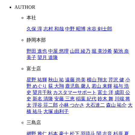
AUTHOR
本社
久保 淳
志村 和哉
中野 昭博
水谷 剣士郎
静岡本部
野田 進也
中屋 悠理
山田 綾乃
堀 美沙希
菊池 奈
美子
望月 道隆
富士店
星野 祐輝
秋山 祐
遠藤 尚美
横山 翔太
芹沢 健
小
野 めぐり
荻 大翔
鹿児島 馨人
若山 来輝
福与 浩
史
望月千秋
カスタマーサポート
富士 洋
成田 公
史
新名 清隆
安藤 三恵
稲葉 紀代
鈴木 舞
川端 将
太
浮谷 荘二郎
小林 つかさ
大石達二
森山 祐介
大
橋 祐斗
大塚 由利子
三島店
網野 雅仁
杉本 豪士
松下 羽琉斗
関 志音
杉原 夏