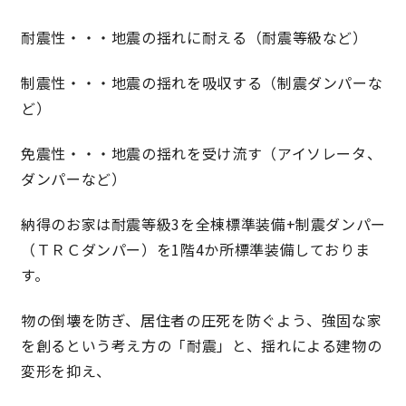
快適な室内環境へのこだわり
耐震性・・・地震の揺れに耐える（耐震等級など）
制震性・・・地震の揺れを吸収する（制震ダンパーな
生涯続く安心のアフターフォロー
ど）
免震性・・・地震の揺れを受け流す（アイソレータ、
ラインナップ
ダンパーなど）
最響の家
納得のお家は耐震等級3を全棟標準装備+制震ダンパー
（ＴＲＣダンパー）を1階4か所標準装備しておりま
Groovin’
す。
物の倒壊を防ぎ、居住者の圧死を防ぐよう、強固な家
nattoku住宅25周年記念モデル
を創るという考え方の「耐震」と、揺れによる建物の
Glass Arts
変形を抑え、
Blue Style