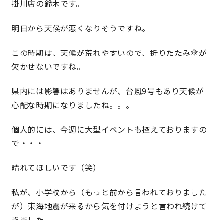
掛川店の鈴木です。
明日から天候が悪くなりそうですね。
営業時間／10:00～20:00 定休日／年末年始
タップで電話をかける
この時期は、天候が荒れやすいので、折りたたみ傘が
欠かせないですね。
来店・見学予約
県内には影響はありませんが、台風9号もあり天候が
心配な時期になりましたね。。。
OWNER’S SITE オーナーズサイト
個人的には、今週に大型イベントも控えておりますの
で・・・
nattoku
グループコーポレートサイト
晴れてほしいです（笑）
私が、小学校から（もっと前から言われておりました
が）東海地震が来るから気を付けようと言われ続けて
nattoku住宅 10のこだわり
きました。