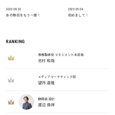
2020.08.30
2020.09.04
あの熱狂をもう一度！
初めまして！
RANKING
専務取締役 マネジメント本部長
1
志村 和哉
メディアマーケティング部
2
望月 道隆
静岡店 設計
3
渡辺 徳祥