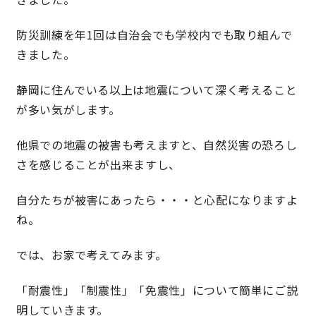
防災訓練を年1回は自治会でも学校内でも取り組んで
理想の暮らしを引き出すデザイン力
きました。
家具まで標準仕様の空間コーディネート
静岡に住んでいる以上は地震について深く考えること
が多い気がします。
身体に優しい自然素材の家
他県での地震の被害も考えますと、自然災害の恐ろし
耐震等級3 & 許容応力度計算 全棟標準
さを感じることが出来ますし、
徹底したコストダウンの追求
自分たちが被害にあったら・・・と心配になりますよ
ね。
頑丈で長持ちの外壁
では、お家で考えてみます。
2030年の省エネ基準住宅
「耐震性」「制震性」「免震性」について簡単にご説
100年点検住宅
明していきます。