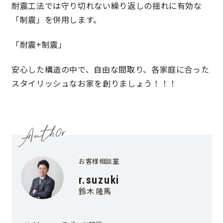
耐震工法では守り切れない繰り返しの揺れに有効な
「制震」を併用します。
キママプラス
「耐震+制震」
納得リフォームスタジオ
nattoku リノベ
安心した構造の中で、自由な間取り、各家庭に合った
スタイリッシュなお家を創りましょう！！！
分譲住宅･不動産
スタッフブログ
施工事例
お客さまの声
お知らせ
土地情報
お客様相談室
r.suzuki
近日分譲予定情報
会社情報
鈴木 隆馬
動画ギャラリー
採用情報