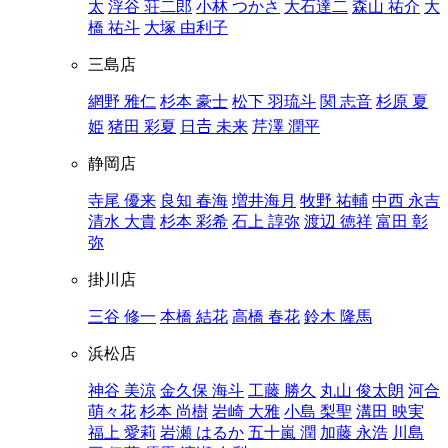
太
浮谷 荘二郎
小林 つかさ
大石達二
森山 祐介
大
橋 祐斗
大塚 由利子
三島店
網野 雅仁
杉本 豪士
松下 羽琉斗
関 志音
杉原 夏
姫
猪田 彩夏
日𠮷 未来
芹澤 潤平
静岡店
寺尾 優来
良知 春海
増井海月
牧野 祐輔
中西 永吉
清水 大貴
杉本 彩希
石上 諄弥
渡辺 徳祥
富田 彰
弥
掛川店
三谷 修一
本橋 結花
高橋 春花
鈴木 隆馬
浜松店
神谷 美涼
金久保 海斗
工藤 勝久
丸山 俊太朗
河合
萌々花
杉本 尚樹
岩崎 大雅
小島 梨聖
溝田 映実
福上 愛莉
岩瀬 はるか
五十嵐 潤
加藤 永浩
川島