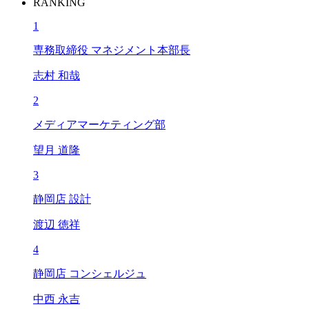
RANKING
1
専務取締役 マネジメント本部長
志村 和哉
2
メディアマーケティング部
望月 道隆
3
静岡店 設計
渡辺 徳祥
4
静岡店 コンシェルジュ
中西 永吉