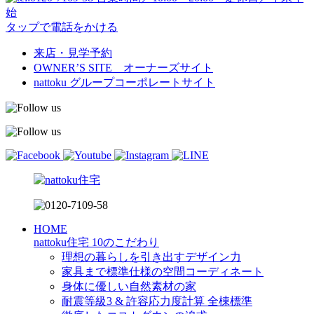
始
タップで電話をかける
来店・見学予約
OWNER’S SITE オーナーズサイト
nattoku
グループコーポレートサイト
HOME
nattoku住宅 10のこだわり
理想の暮らしを引き出すデザイン力
家具まで標準仕様の空間コーディネート
身体に優しい自然素材の家
耐震等級3 & 許容応力度計算 全棟標準