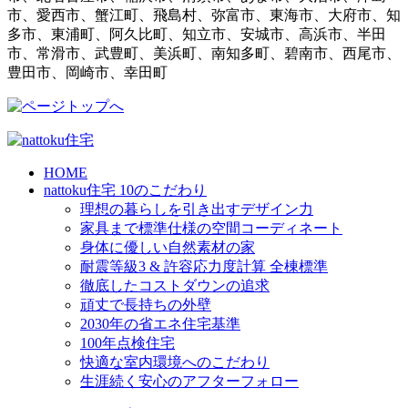
市、愛西市、蟹江町、飛島村、弥富市、東海市、大府市、知
多市、東浦町、阿久比町、知立市、安城市、高浜市、半田
市、常滑市、武豊町、美浜町、南知多町、碧南市、西尾市、
豊田市、岡崎市、幸田町
HOME
nattoku住宅 10のこだわり
理想の暮らしを引き出すデザイン力
家具まで標準仕様の空間コーディネート
身体に優しい自然素材の家
耐震等級3 & 許容応力度計算 全棟標準
徹底したコストダウンの追求
頑丈で長持ちの外壁
2030年の省エネ住宅基準
100年点検住宅
快適な室内環境へのこだわり
生涯続く安心のアフターフォロー