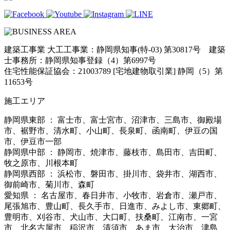
建築工事業 大工工事業：静岡県知事(特-03) 第30817号 建築
士事務所：静岡県知事登録（4）第6997号
住宅性能保証協会：21003789 [宅地建物取引業] 静岡（5）第
11653号
施工エリア
静岡県東部 ： 富士市、富士宮市、沼津市、三島市、御殿場
市、裾野市、清水町、小山町、長泉町、函南町、伊豆の国
市、伊豆市一部
静岡県中部 ： 静岡市、焼津市、藤枝市、島田市、吉田町、
牧之原市、川根本町
静岡県西部 ： 浜松市、磐田市、掛川市、袋井市、湖西市、
御前崎市、菊川市、森町
愛知県 ： 名古屋市、春日井市、小牧市、岩倉市、瀬戸市、
尾張旭市、豊山町、長久手市、日進市、みよし市、東郷町、
豊明市、刈谷市、犬山市、大口町、扶桑町、江南市、一宮
市、北名古屋市、稲沢市、清須市、あま市、大治市、津島