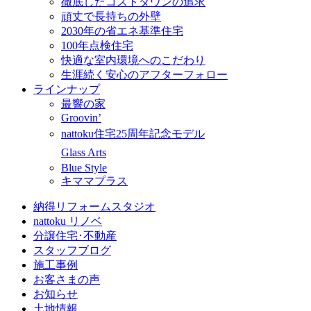
徹底したコストダウンの追求
頑丈で長持ちの外壁
2030年の省エネ基準住宅
100年点検住宅
快適な室内環境へのこだわり
生涯続く安心のアフターフォロー
ラインナップ
最響の家
Groovin’
nattoku住宅25周年記念モデル
Glass Arts
Blue Style
キママプラス
納得リフォームスタジオ
nattoku リノベ
分譲住宅･不動産
スタッフブログ
施工事例
お客さまの声
お知らせ
土地情報