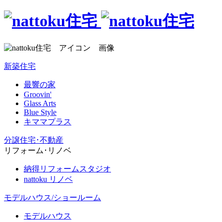
新築住宅
最響の家
Groovin'
Glass Arts
Blue Style
キママプラス
分譲住宅･不動産
リフォーム･リノベ
納得リフォームスタジオ
nattoku リノベ
モデルハウス/ショールーム
モデルハウス