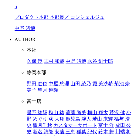
5
プロダクト本部 本部長／ コンシェルジュ
中野 昭博
AUTHOR
本社
久保 淳
志村 和哉
中野 昭博
水谷 剣士郎
静岡本部
野田 進也
中屋 悠理
山田 綾乃
堀 美沙希
菊池 奈
美子
望月 道隆
富士店
星野 祐輝
秋山 祐
遠藤 尚美
横山 翔太
芹沢 健
小
野 めぐり
荻 大翔
鹿児島 馨人
若山 来輝
福与 浩
史
望月千秋
カスタマーサポート
富士 洋
成田 公
史
新名 清隆
安藤 三恵
稲葉 紀代
鈴木 舞
川端 将