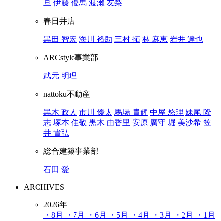
亘
伊藤 優馬
渡瀬 友梨
春日井店
黒田 智宏
海川 裕助
三村 拓
林 麻恵
岩井 達也
ARCstyle事業部
武元 明理
nattoku不動産
黒木 政人
市川 優太
馬場 貴輝
中屋 悠理
妹尾 隆
志
塚本 佳敬
黒木 由香里
安原 廣守
堀 美沙希
笠
井 貴弘
総合建築事業部
石田 愛
ARCHIVES
2026年
・8月
・7月
・6月
・5月
・4月
・3月
・2月
・1月