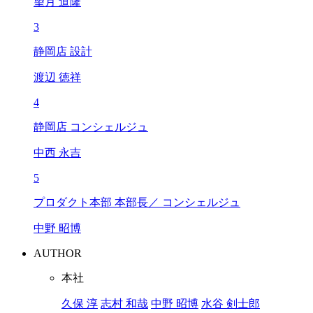
望月 道隆
3
静岡店 設計
渡辺 徳祥
4
静岡店 コンシェルジュ
中西 永吉
5
プロダクト本部 本部長／ コンシェルジュ
中野 昭博
AUTHOR
本社
久保 淳
志村 和哉
中野 昭博
水谷 剣士郎