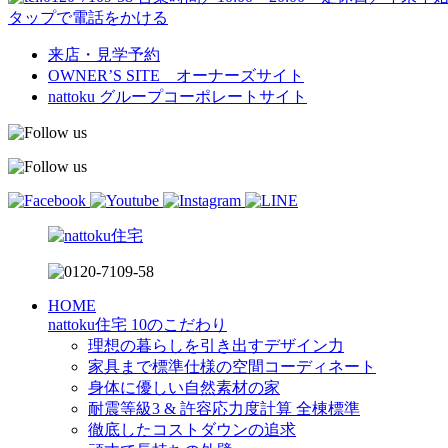
タップで電話をかける
来店・見学予約
OWNER’S SITE オーナーズサイト
nattoku
グループコーポレートサイト
HOME
nattoku住宅 10のこだわり
理想の暮らしを引き出すデザイン力
家具まで標準仕様の空間コーディネート
身体に優しい自然素材の家
耐震等級3 & 許容応力度計算 全棟標準
徹底したコストダウンの追求