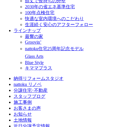
頑丈で長持ちの外壁
2030年の省エネ基準住宅
100年点検住宅
快適な室内環境へのこだわり
生涯続く安心のアフターフォロー
ラインナップ
最響の家
Groovin’
nattoku住宅25周年記念モデル
Glass Arts
Blue Style
キママプラス
納得リフォームスタジオ
nattoku リノベ
分譲住宅･不動産
スタッフブログ
施工事例
お客さまの声
お知らせ
土地情報
近日分譲予定情報