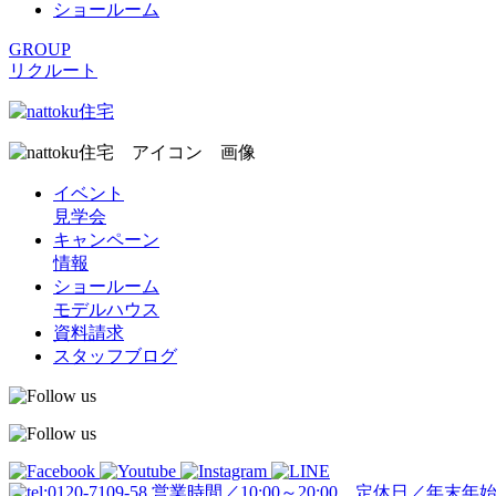
ショールーム
GROUP
リクルート
イベント
見学会
キャンペーン
情報
ショールーム
モデルハウス
資料請求
スタッフブログ
営業時間／10:00～20:00 定休日／年末年