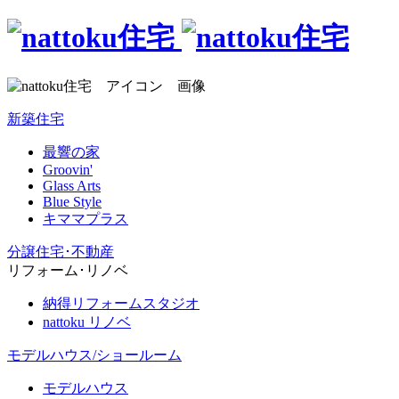
新築住宅
最響の家
Groovin'
Glass Arts
Blue Style
キママプラス
分譲住宅･不動産
リフォーム･リノベ
納得リフォームスタジオ
nattoku リノベ
モデルハウス/ショールーム
モデルハウス