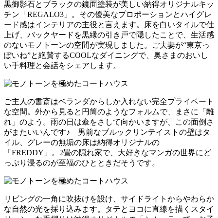
黒御影石とブラックの鏡面塗装が美しい納得オリジナルキッ
チン「REGALO3」。その優美なプロポーションとハイグレ
ード感はインテリアの主役と言えます。床を白いタイルで仕
上げ、バックヤードを黒縁の引き戸で隠したことで、生活感
のないモノトーンの空間が実現しました。ご夫妻が“東京っ
ぽいね”と絶賛するCOOLなダイニングで、奥さまのおいし
い手料理と会話をシェアします。
ご主人の書斎はベランダからしか入れない完全プライベート
な空間。外から見ると円筒のようなフォルムで、まさに「離
れ」のよう。雨の日は傘をさして向かいますが、この面倒さ
がまたいいんです♪ 男前なブルックリンテイストの壁はタ
イル、グレーの無垢の床は納得オリジナルの
「FREDDY」。2畳の隠れ家で、大好きなマンガの世界にど
っぷり浸るのが至福のひとときだそうです。
リビングの一角に吹抜けを設け、サイドライトからやわらか
な自然の光を採り込みます。タテとヨコに直線を描くスタイ