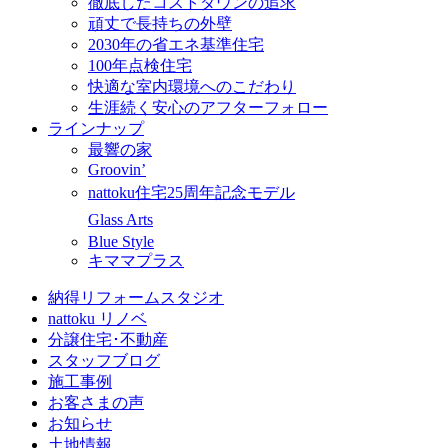
徹底したコストダウンの追求
頑丈で長持ちの外壁
2030年の省エネ基準住宅
100年点検住宅
快適な室内環境へのこだわり
生涯続く安心のアフターフォロー
ラインナップ
最響の家
Groovin’
nattoku住宅25周年記念モデル
Glass Arts
Blue Style
キママプラス
納得リフォームスタジオ
nattoku リノベ
分譲住宅･不動産
スタッフブログ
施工事例
お客さまの声
お知らせ
土地情報