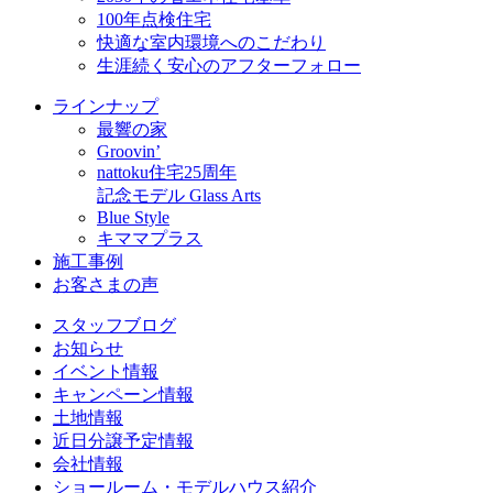
100年点検住宅
快適な室内環境へのこだわり
生涯続く安心のアフターフォロー
ラインナップ
最響の家
Groovin’
nattoku住宅25周年
記念モデル Glass Arts
Blue Style
キママプラス
施工事例
お客さまの声
スタッフブログ
お知らせ
イベント情報
キャンペーン情報
土地情報
近日分譲予定情報
会社情報
ショールーム・モデルハウス紹介