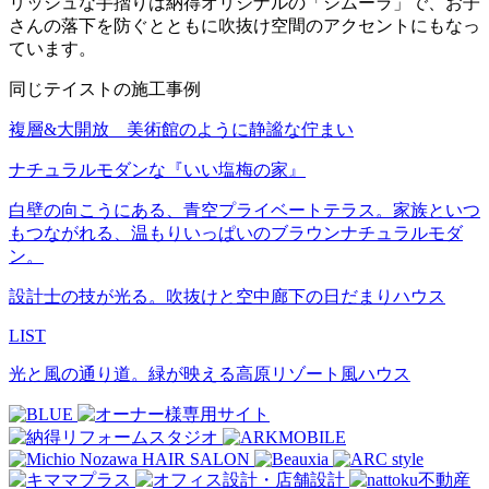
リッシュな手摺りは納得オリジナルの「シムーラ」で、お子
さんの落下を防ぐとともに吹抜け空間のアクセントにもなっ
ています。
同じテイストの施工事例
複層&大開放 美術館のように静謐な佇まい
ナチュラルモダンな『いい塩梅の家』
白壁の向こうにある、青空プライベートテラス。家族といつ
もつながれる、温もりいっぱいのブラウンナチュラルモダ
ン。
設計士の技が光る。吹抜けと空中廊下の日だまりハウス
LIST
光と風の通り道。緑が映える高原リゾート風ハウス