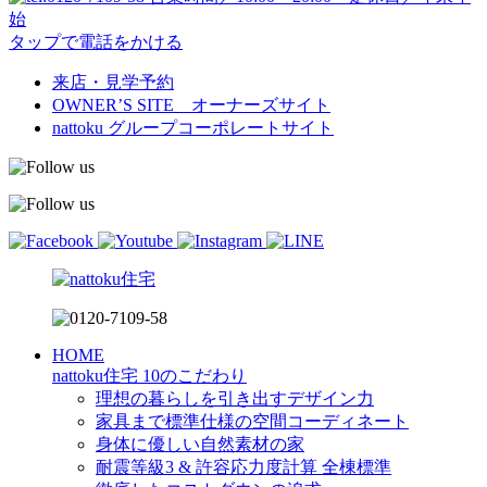
始
タップで電話をかける
来店・見学予約
OWNER’S SITE オーナーズサイト
nattoku
グループコーポレートサイト
HOME
nattoku住宅 10のこだわり
理想の暮らしを引き出すデザイン力
家具まで標準仕様の空間コーディネート
身体に優しい自然素材の家
耐震等級3 & 許容応力度計算 全棟標準