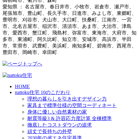
御前崎市、菊川市、森町
愛知県 ： 名古屋市、春日井市、小牧市、岩倉市、瀬戸市、
尾張旭市、豊山町、長久手市、日進市、みよし市、東郷町、
豊明市、刈谷市、犬山市、大口町、扶桑町、江南市、一宮
市、北名古屋市、稲沢市、清須市、あま市、大治市、津島
市、愛西市、蟹江町、飛島村、弥富市、東海市、大府市、知
多市、東浦町、阿久比町、知立市、安城市、高浜市、半田
市、常滑市、武豊町、美浜町、南知多町、碧南市、西尾市、
豊田市、岡崎市、幸田町
HOME
nattoku住宅 10のこだわり
理想の暮らしを引き出すデザイン力
家具まで標準仕様の空間コーディネート
身体に優しい自然素材の家
耐震等級3 & 許容応力度計算 全棟標準
徹底したコストダウンの追求
頑丈で長持ちの外壁
2030年の省エネ住宅基準