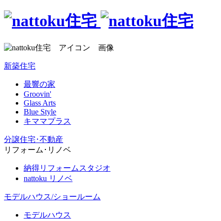
新築住宅
最響の家
Groovin'
Glass Arts
Blue Style
キママプラス
分譲住宅･不動産
リフォーム･リノベ
納得リフォームスタジオ
nattoku リノベ
モデルハウス/ショールーム
モデルハウス