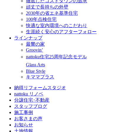
徹底したコストダウンの追求
頑丈で長持ちの外壁
2030年の省エネ基準住宅
100年点検住宅
快適な室内環境へのこだわり
生涯続く安心のアフターフォロー
ラインナップ
最響の家
Groovin’
nattoku住宅25周年記念モデル
Glass Arts
Blue Style
キママプラス
納得リフォームスタジオ
nattoku リノベ
分譲住宅･不動産
スタッフブログ
施工事例
お客さまの声
お知らせ
土地情報