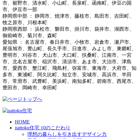
市、裾野市、清水町、小山町、長泉町、函南町、伊豆の国
市、伊豆市一部
静岡県中部 ： 静岡市、焼津市、藤枝市、島田市、吉田町、
牧之原市、川根本町
静岡県西部 ： 浜松市、磐田市、掛川市、袋井市、湖西市、
御前崎市、菊川市、森町
愛知県 ： 名古屋市、春日井市、小牧市、岩倉市、瀬戸市、
尾張旭市、豊山町、長久手市、日進市、みよし市、東郷町、
豊明市、刈谷市、犬山市、大口町、扶桑町、江南市、一宮
市、北名古屋市、稲沢市、清須市、あま市、大治市、津島
市、愛西市、蟹江町、飛島村、弥富市、東海市、大府市、知
多市、東浦町、阿久比町、知立市、安城市、高浜市、半田
市、常滑市、武豊町、美浜町、南知多町、碧南市、西尾市、
豊田市、岡崎市、幸田町
HOME
nattoku住宅 10のこだわり
理想の暮らしを引き出すデザイン力