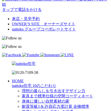
始
タップで電話をかける
来店・見学予約
OWNER’S SITE オーナーズサイト
nattoku
グループコーポレートサイト
HOME
nattoku住宅 10のこだわり
理想の暮らしを引き出すデザイン力
家具まで標準仕様の空間コーディネート
身体に優しい自然素材の家
耐震等級3 & 許容応力度計算 全棟標準