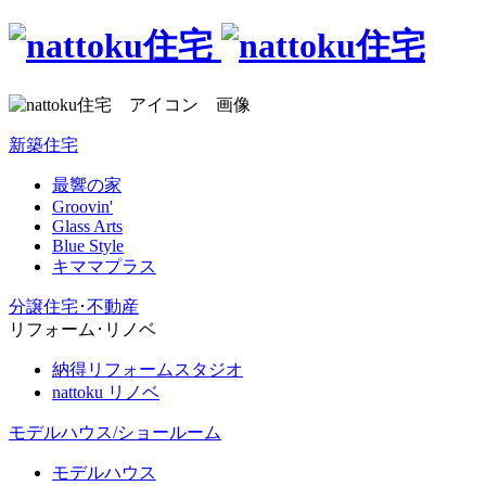
新築住宅
最響の家
Groovin'
Glass Arts
Blue Style
キママプラス
分譲住宅･不動産
リフォーム･リノベ
納得リフォームスタジオ
nattoku リノベ
モデルハウス/ショールーム
モデルハウス