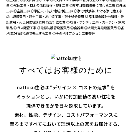
事
◎解体工事・樹木の伐採抜根・整地工事
◎地中埋設物撤去に関わる工事
◎外構
工事
◎空調工事
◎準防火・防火地域対応工事
◎浄化槽地域における浄化槽工事
◎小運搬費用・盛土工事・地中梁工事・残土処分費用
◎各種調査設計申請料・登
記費用・火災保険等諸経費
◎設計監理費
◎照明・アンテナ工事・カーテン・家電
製品
◎ガス配管工事
◎電線防護管設置費用
◎食器棚
◎太陽光発電設置費用
◎各
地域の行政指導で発生する工事
◎その他オプション工事費等
すべてはお客様のために
nattoku住宅は “デザイン × コストの追求” を
ミッションとし、いかに付加価値の高い住宅を
提供できるかを日々探求しています。
素材、性能、デザイン、コストパフォーマンスに
至るまで
すべてにおいて理想以上の家をお届けする、