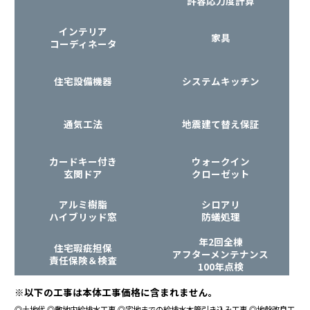
許容応力度計算
インテリア
家具
コーディネータ
住宅設備機器
システムキッチン
通気工法
地震建て替え保証
カードキー付き
ウォークイン
玄関ドア
クローゼット
アルミ樹脂
シロアリ
ハイブリッド窓
防蟻処理
年2回全棟
住宅瑕疵担保
アフターメンテナンス
責任保険＆検査
100年点検
※以下の工事は本体工事価格に含まれません。
◎土地代
◎敷地内給排水工事
◎宅地までの給排水本管引き込み工事
◎地盤改良工