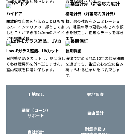
性能を最大限に発揮します。
能面も優れています。
ハイドア
構造計算（許容応力度計算）
開放的な印象を与えることはもち
柱、梁の強度をシュミレーショ
ろん、インテリアの一部として楽
ン。地震の際の建物のねじれや傾
しむことができる240cmのハイド
きを想定し、正確なデータを導き
アも標準装備。
ます。
Low-Eガラス遮熱、UVカット
長期保証
日射熱やUVをカットし、夏は涼し
法律で定められた10年の保証期間
く冬は暖房熱を外へ逃しません。
を過ぎても、生涯安心安全に住み
室内環境を快適に保ちます。
続けられる住まいをお約束しま
す。
土地探し
敷地調査
融資（ローン）
自由設計
サポート
耐震等級３
自社設計