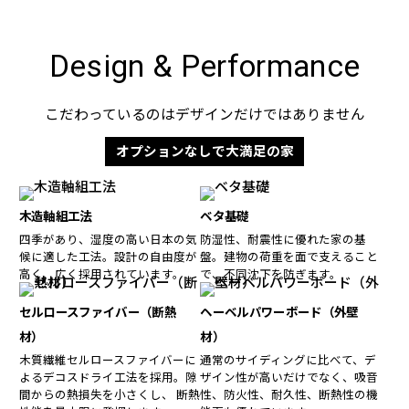
Design & Performance
こだわっているのはデザインだけではありません
オプションなしで大満足の家
木造軸組工法
ベタ基礎
四季があり、湿度の高い日本の気
防湿性、耐震性に優れた家の基
候に適した工法。設計の自由度が
盤。建物の荷重を面で支えること
高く、広く採用されています。
で、不同沈下を防ぎます。
セルロースファイバー（断熱
ヘーベルパワーボード（外壁
材）
材）
木質繊維セルロースファイバーに
通常のサイディングに比べて、デ
よるデコスドライ工法を採用。隙
ザイン性が高いだけでなく、吸音
間からの熱損失を小さくし、 断熱
性、防火性、耐久性、断熱性の機