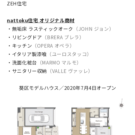
ZEH住宅
キママプラス
nattoku住宅 オリジナル商材
・無垢床 ラスティックオーク
（
JOHN ジョン
）
・リビングドア
（
BRERA ブレラ
）
納得リフォームスタジオ
nattoku リノベ
・キッチン
（
OPERA オペラ
）
・イタリア製漆喰
（
ユーロスタッコ
）
分譲住宅･不動産
スタッフブログ
・洗面化粧台
（
MARMO マルモ
）
・サニタリー収納
（VALLE ヴァッレ）
施工事例
お客さまの声
葵区モデルハウス／2020年7月4日オープン
お知らせ
土地情報
近日分譲予定情報
会社情報
動画ギャラリー
採用情報