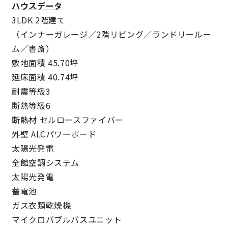
ハウスデータ
3LDK 2階建て
快適な室内環境へのこだわり
（インナーガレージ／2階リビング／ランドリールー
ム／書斎）
生涯続く安心のアフターフォロー
敷地面積 45.70坪
延床面積 40.74坪
ラインナップ
耐震等級3
断熱等級6
断熱材 セルロースファイバー
最響の家
外壁 ALCパワーボード
太陽光発電
Groovin’
全館空調システム
太陽光発電
nattoku住宅25周年記念モデル
蓄電池
Glass Arts
ガス衣類乾燥機
マイクロバブルバスユニット
Blue Style