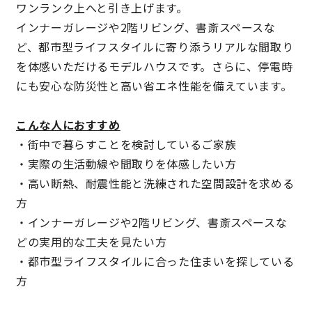
ワンランク上へと引き上げます。
インナーガレージや2階リビング、書斎スペースな
理想の暮らしを引き出すデザイン力
ど、都市型ライフスタイルに寄り添うリアルな間取り
を体感いただけるモデルハウスです。さらに、停電時
家具まで標準仕様の空間コーディネート
にも安心な防災性と高い省エネ性能を備えています。
身体に優しい自然素材の家
こんな人におすすめ
・街中で暮らすことを検討しているご家族
耐震等級3 & 許容応力度計算 全棟標準
・実際の生活動線や間取りを体感したい方
・高い断熱、耐震性能と洗練された空間設計を求める
徹底したコストダウンの追求
方
・インナーガレージや2階リビング、書斎スペースな
頑丈で長持ちの外壁
どの実用的な工夫を見たい方
・都市型ライフスタイルに合った住まいを探している
2030年の省エネ基準住宅
方
100年点検住宅