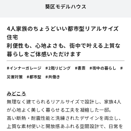
葵区モデルハウス
営業時間／10:00～20:00 定休日／年末年始
4人家族のちょうどいい都市型リアルサイズ
タップで電話をかける
住宅
利便性も、心地よさも、街中で叶える上質な
来店・見学予約
暮らしをご体感いただけます
#インナーガレージ #2階リビング #書斎 #街中の暮らし #
OWNER’S SITE オーナーズサイト
災害対策 #都市型 #共働き
みどころ
nattoku
グループコーポレートサイト
無理なく建てられるリアルサイズで設計し、家族4人
が心地よく美しく暮らせる工夫を凝縮した一邸。
高い断熱・耐震性能と洗練されたデザインを両立し、
nattoku住宅 10のこだわり
上質な素材使いと開放感あふれる空間設計で、日常を