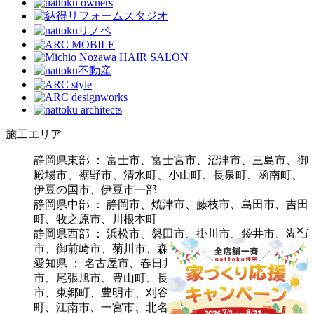
施工エリア
静岡県東部 ： 富士市、富士宮市、沼津市、三島市、御
殿場市、裾野市、清水町、小山町、長泉町、函南町、
伊豆の国市、伊豆市一部
静岡県中部 ： 静岡市、焼津市、藤枝市、島田市、吉田
町、牧之原市、川根本町
静岡県西部 ： 浜松市、磐田市、掛川市、袋井市、湖西
市、御前崎市、菊川市、森町
愛知県 ： 名古屋市、春日井市、小牧市、岩倉市、瀬戸
市、尾張旭市、豊山町、長久手市、日進市、みよし
市、東郷町、豊明市、刈谷市、犬山市、大口町、扶桑
町、江南市、一宮市、北名古屋市、稲沢市、清須市、