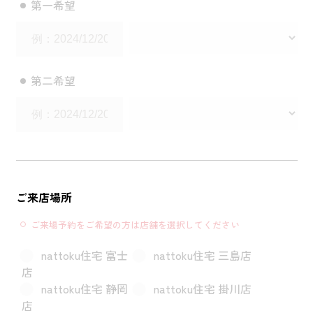
第一希望
理想の暮らしを引き出すデザイン力
家具まで標準仕様の空間コーディネート
第二希望
身体に優しい自然素材の家
耐震等級3 & 許容応力度計算 全棟標準
徹底したコストダウンの追求
ご来店場所
ご来場予約をご希望の方は店舗を選択してください
頑丈で長持ちの外壁
nattoku住宅 富士
nattoku住宅 三島店
2030年の省エネ基準住宅
店
nattoku住宅 静岡
nattoku住宅 掛川店
100年点検住宅
店