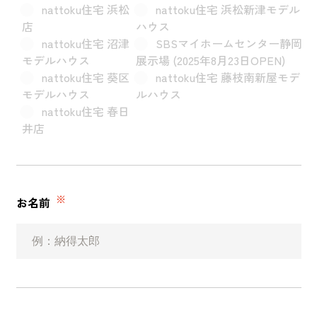
nattoku住宅 浜松
nattoku住宅 浜松新津モデル
店
ハウス
快適な室内環境へのこだわり
nattoku住宅 沼津
SBSマイホームセンター静岡
モデルハウス
展示場 (2025年8月23日OPEN)
生涯続く安心のアフターフォロー
nattoku住宅 葵区
nattoku住宅 藤枝南新屋モデ
モデルハウス
ルハウス
nattoku住宅 春日
ラインナップ
井店
最響の家
※
お名前
Groovin’
nattoku住宅25周年記念モデル
Glass Arts
Blue Style