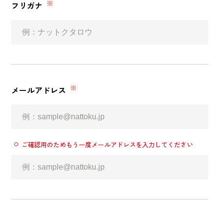
※
フリガナ
キママプラス
納得リフォームスタジオ
nattoku リノベ
※
メールアドレス
分譲住宅･不動産
スタッフブログ
施工事例
お客さまの声
ご確認用のためもう一度メールアドレスを入力してください
お知らせ
土地情報
近日分譲予定情報
会社情報
動画ギャラリー
採用情報