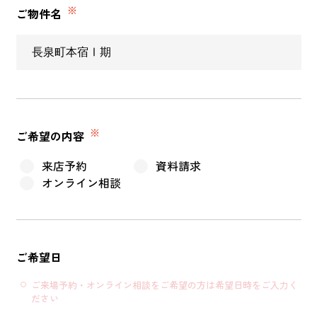
※
ご物件名
営業時間／10:00～20:00 定休日／年末年始
タップで電話をかける
来店・見学予約
※
ご希望の内容
来店予約
資料請求
OWNER’S SITE オーナーズサイト
オンライン相談
nattoku
グループコーポレートサイト
ご希望日
ご来場予約・オンライン相談をご希望の方は希望日時をご入力く
ださい
nattoku住宅 10のこだわり