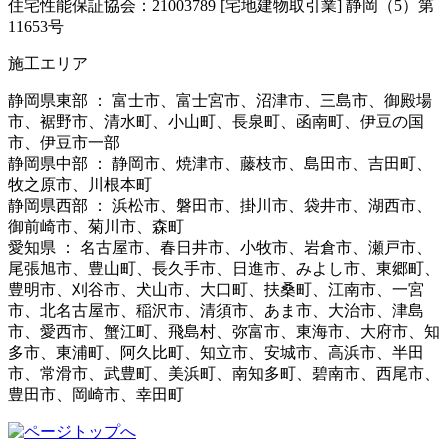
住宅性能保証協会：21003789 [宅地建物取引業] 静岡（5）第
11653号
施工エリア
静岡県東部 ： 富士市、富士宮市、沼津市、三島市、御殿場
市、裾野市、清水町、小山町、長泉町、函南町、伊豆の国
市、伊豆市一部
静岡県中部 ： 静岡市、焼津市、藤枝市、島田市、吉田町、
牧之原市、川根本町
静岡県西部 ： 浜松市、磐田市、掛川市、袋井市、湖西市、
御前崎市、菊川市、森町
愛知県 ： 名古屋市、春日井市、小牧市、岩倉市、瀬戸市、
尾張旭市、豊山町、長久手市、日進市、みよし市、東郷町、
豊明市、刈谷市、犬山市、大口町、扶桑町、江南市、一宮
市、北名古屋市、稲沢市、清須市、あま市、大治市、津島
市、愛西市、蟹江町、飛島村、弥富市、東海市、大府市、知
多市、東浦町、阿久比町、知立市、安城市、高浜市、半田
市、常滑市、武豊町、美浜町、南知多町、碧南市、西尾市、
豊田市、岡崎市、幸田町