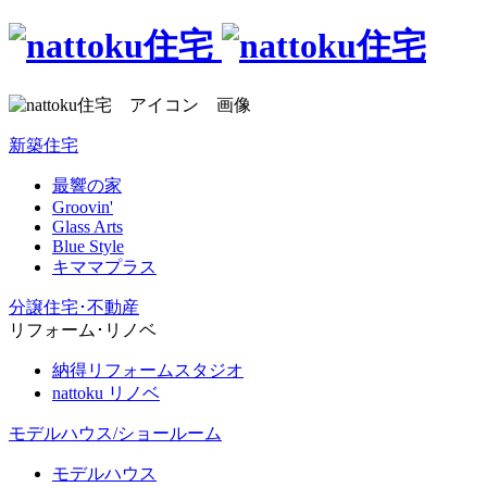
新築住宅
最響の家
Groovin'
Glass Arts
Blue Style
キママプラス
分譲住宅･不動産
リフォーム･リノベ
納得リフォームスタジオ
nattoku リノベ
モデルハウス/ショールーム
モデルハウス