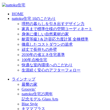
HOME
nattoku住宅 10のこだわり
理想の暮らしを引き出すデザイン力
家具まで標準仕様の空間コーディネート
身体に優しい自然素材の家
耐震等級3 & 許容応力度計算 全棟標準
徹底したコストダウンの追求
頑丈で長持ちの外壁
2030年の省エネ住宅基準
100年点検住宅
快適な室内環境へのこだわり
生涯続く安心のアフターフォロー
ラインナップ
最響の家
Groovin’
nattoku住宅25周年
記念モデル Glass Arts
Blue Style
キママプラス