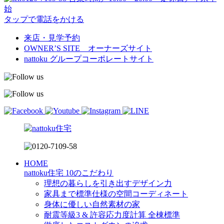
始
タップで電話をかける
来店・見学予約
OWNER’S SITE オーナーズサイト
nattoku
グループコーポレートサイト
HOME
nattoku住宅 10のこだわり
理想の暮らしを引き出すデザイン力
家具まで標準仕様の空間コーディネート
身体に優しい自然素材の家
耐震等級3 & 許容応力度計算 全棟標準