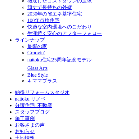
徹底したコストダウンの追求
頑丈で長持ちの外壁
2030年の省エネ基準住宅
100年点検住宅
快適な室内環境へのこだわり
生涯続く安心のアフターフォロー
ラインナップ
最響の家
Groovin’
nattoku住宅25周年記念モデル
Glass Arts
Blue Style
キママプラス
納得リフォームスタジオ
nattoku リノベ
分譲住宅･不動産
スタッフブログ
施工事例
お客さまの声
お知らせ
土地情報