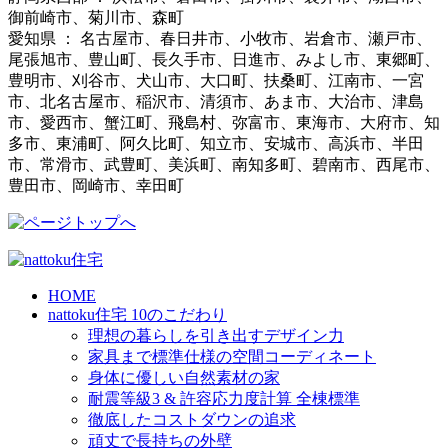
御前崎市、菊川市、森町
愛知県 ： 名古屋市、春日井市、小牧市、岩倉市、瀬戸市、
尾張旭市、豊山町、長久手市、日進市、みよし市、東郷町、
豊明市、刈谷市、犬山市、大口町、扶桑町、江南市、一宮
市、北名古屋市、稲沢市、清須市、あま市、大治市、津島
市、愛西市、蟹江町、飛島村、弥富市、東海市、大府市、知
多市、東浦町、阿久比町、知立市、安城市、高浜市、半田
市、常滑市、武豊町、美浜町、南知多町、碧南市、西尾市、
豊田市、岡崎市、幸田町
HOME
nattoku住宅 10のこだわり
理想の暮らしを引き出すデザイン力
家具まで標準仕様の空間コーディネート
身体に優しい自然素材の家
耐震等級3 & 許容応力度計算 全棟標準
徹底したコストダウンの追求
頑丈で長持ちの外壁