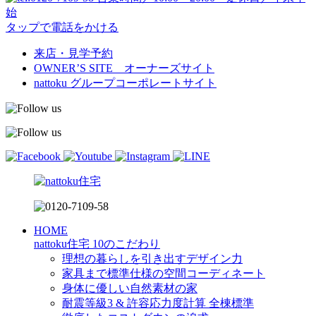
始
タップで電話をかける
来店・見学予約
OWNER’S SITE オーナーズサイト
nattoku
グループコーポレートサイト
HOME
nattoku住宅 10のこだわり
理想の暮らしを引き出すデザイン力
家具まで標準仕様の空間コーディネート
身体に優しい自然素材の家
耐震等級3 & 許容応力度計算 全棟標準