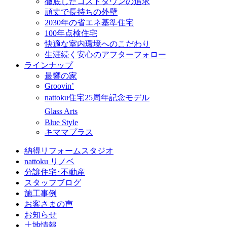
徹底したコストダウンの追求
頑丈で長持ちの外壁
2030年の省エネ基準住宅
100年点検住宅
快適な室内環境へのこだわり
生涯続く安心のアフターフォロー
ラインナップ
最響の家
Groovin’
nattoku住宅25周年記念モデル
Glass Arts
Blue Style
キママプラス
納得リフォームスタジオ
nattoku リノベ
分譲住宅･不動産
スタッフブログ
施工事例
お客さまの声
お知らせ
土地情報