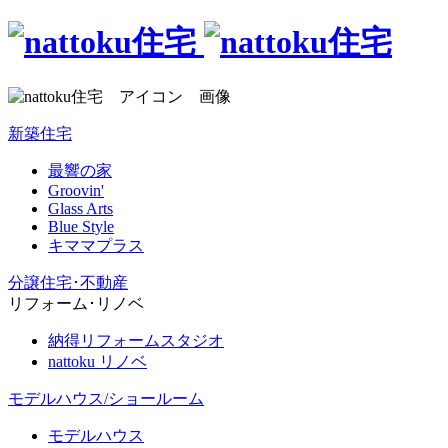
新築住宅
最響の家
Groovin'
Glass Arts
Blue Style
キママプラス
分譲住宅･不動産
リフォーム･リノベ
納得リフォームスタジオ
nattoku リノベ
モデルハウス/ショールーム
モデルハウス