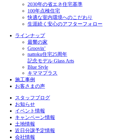
2030年の省エネ住宅基準
100年点検住宅
快適な室内環境へのこだわり
生涯続く安心のアフターフォロー
ラインナップ
最響の家
Groovin’
nattoku住宅25周年
記念モデル Glass Arts
Blue Style
キママプラス
施工事例
お客さまの声
スタッフブログ
お知らせ
イベント情報
キャンペーン情報
土地情報
近日分譲予定情報
会社情報