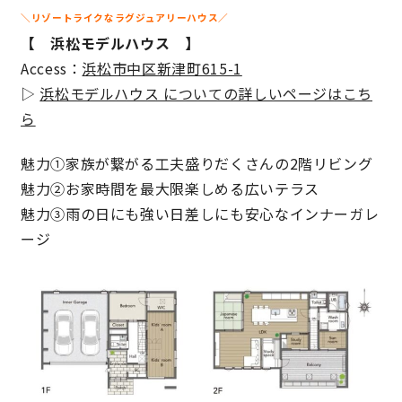
＼リゾートライクなラグジュアリーハウス／
快適な室内環境へのこだわり
【 浜松モデルハウス 】
Access：
浜松市中区新津町615-1
生涯続く安心のアフターフォロー
▷
浜松モデルハウス についての詳しいページはこち
ら
ラインナップ
魅力①家族が繋がる工夫盛りだくさんの2階リビング
魅力②お家時間を最大限楽しめる広いテラス
最響の家
魅力③雨の日にも強い日差しにも安心なインナーガレ
ージ
Groovin’
nattoku住宅25周年記念モデル
Glass Arts
Blue Style