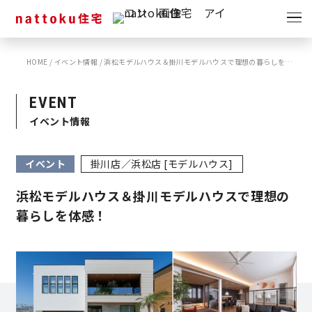
イベント
キャンペーン
HOME
/
イベント情報
/
浜松モデルハウス＆掛川モデルハウスで理想の暮らしを体感！
見学会
情報
EVENT
ショールーム
イベント情報
資料請求
モデルハウス
イベント
掛川店／浜松店 [モデルハウス]
スタッフブログ
浜松モデルハウス＆掛川モデルハウスで理想の
暮らしを体感！