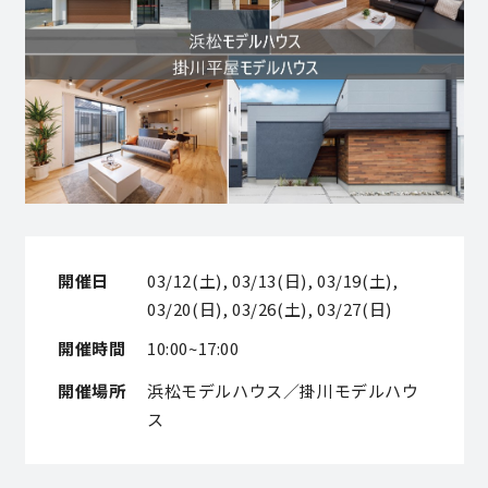
営業時間／10:00～20:00 定休日／年末年始
タップで電話をかける
来店・見学予約
OWNER’S SITE オーナーズサイト
開催日
03/12(土), 03/13(日), 03/19(土),
03/20(日), 03/26(土), 03/27(日)
開催時間
10:00~17:00
nattoku
グループコーポレートサイト
開催場所
浜松モデルハウス／掛川モデルハウ
ス
nattoku住宅 10のこだわり