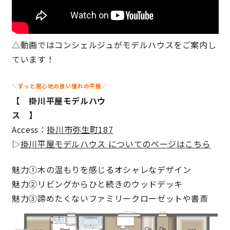
サイトマップ
プライバシーポリシー
△動画ではコンシェルジュがモデルハウスをご案内し
よくある質問
ています！
＼ずっと居心地の良い憧れの平屋／
【 掛川平屋モデルハウ
ス 】
Access：
掛川市弥生町187
CLOSE
▷
掛川平屋モデルハウス についてのページはこちら
魅力①木の温もりを感じるオシャレなデザイン
魅力②リビングからひと続きのウッドデッキ
魅力③諦めたくないファミリークローゼットや書斎