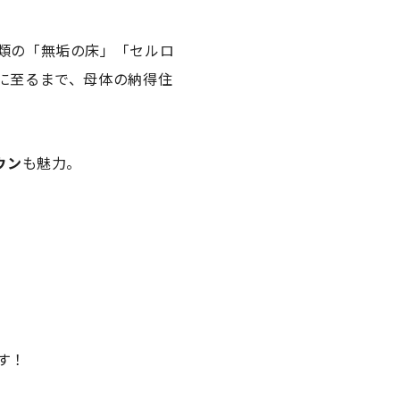
類の「無垢の床」「セルロ
に至るまで、母体の納得住
ウン
も魅力。
す！