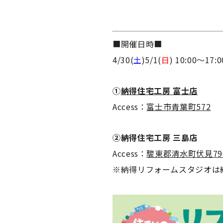
■開催日時■
4/30(
土
)5/1(
日
) 10:00〜17:0
①
納得住宅工房 富士店
Access：
富士市青葉町572
②納得住宅工房 三島店
Access：
駿東郡清水町伏見798
※納得リフォームスタジオは