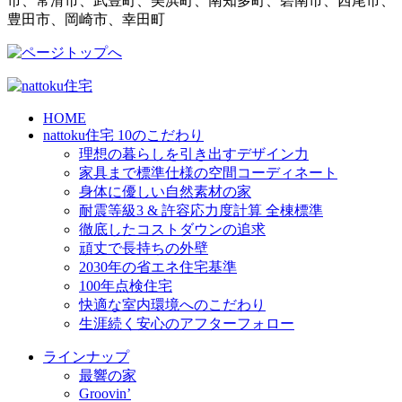
市、常滑市、武豊町、美浜町、南知多町、碧南市、西尾市、
豊田市、岡崎市、幸田町
HOME
nattoku住宅 10のこだわり
理想の暮らしを引き出すデザイン力
家具まで標準仕様の空間コーディネート
身体に優しい自然素材の家
耐震等級3 & 許容応力度計算 全棟標準
徹底したコストダウンの追求
頑丈で長持ちの外壁
2030年の省エネ住宅基準
100年点検住宅
快適な室内環境へのこだわり
生涯続く安心のアフターフォロー
ラインナップ
最響の家
Groovin’