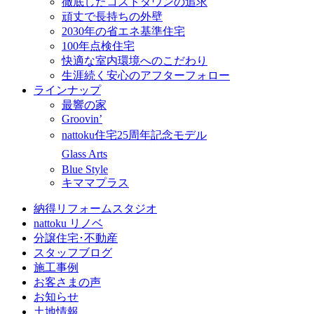
徹底したコストダウンの追求
頑丈で長持ちの外壁
2030年の省エネ基準住宅
100年点検住宅
快適な室内環境へのこだわり
生涯続く安心のアフターフォロー
ラインナップ
最響の家
Groovin’
nattoku住宅25周年記念モデル
Glass Arts
Blue Style
キママプラス
納得リフォームスタジオ
nattoku リノベ
分譲住宅･不動産
スタッフブログ
施工事例
お客さまの声
お知らせ
土地情報