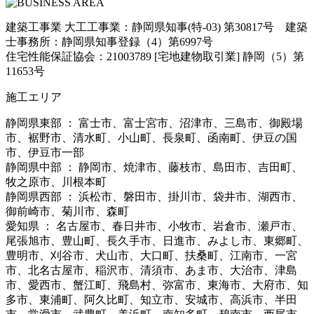
建築工事業 大工工事業：静岡県知事(特-03) 第30817号 建築
士事務所：静岡県知事登録（4）第6997号
住宅性能保証協会：21003789 [宅地建物取引業] 静岡（5）第
11653号
施工エリア
静岡県東部 ： 富士市、富士宮市、沼津市、三島市、御殿場
市、裾野市、清水町、小山町、長泉町、函南町、伊豆の国
市、伊豆市一部
静岡県中部 ： 静岡市、焼津市、藤枝市、島田市、吉田町、
牧之原市、川根本町
静岡県西部 ： 浜松市、磐田市、掛川市、袋井市、湖西市、
御前崎市、菊川市、森町
愛知県 ： 名古屋市、春日井市、小牧市、岩倉市、瀬戸市、
尾張旭市、豊山町、長久手市、日進市、みよし市、東郷町、
豊明市、刈谷市、犬山市、大口町、扶桑町、江南市、一宮
市、北名古屋市、稲沢市、清須市、あま市、大治市、津島
市、愛西市、蟹江町、飛島村、弥富市、東海市、大府市、知
多市、東浦町、阿久比町、知立市、安城市、高浜市、半田