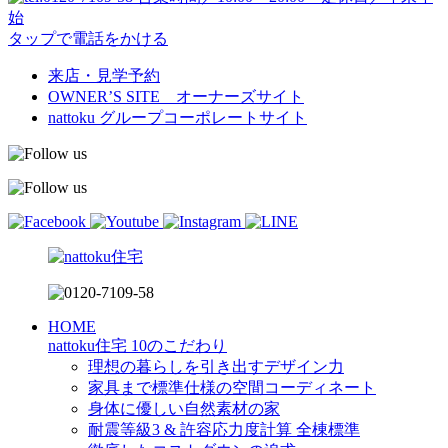
始
タップで電話をかける
来店・見学予約
OWNER’S SITE オーナーズサイト
nattoku
グループコーポレートサイト
HOME
nattoku住宅 10のこだわり
理想の暮らしを引き出すデザイン力
家具まで標準仕様の空間コーディネート
身体に優しい自然素材の家
耐震等級3 & 許容応力度計算 全棟標準