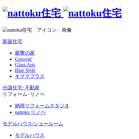
新築住宅
最響の家
Groovin'
Glass Arts
Blue Style
キママプラス
分譲住宅･不動産
リフォーム･リノベ
納得リフォームスタジオ
nattoku リノベ
モデルハウス/ショールーム
モデルハウス