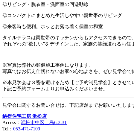
◎リビング・脱衣室・洗面室の回遊動線
◎コンパクトにまとめた生活しやすい親世帯のリビング
◎来客時も便利。ホッとお落ち着く個室の和室
タイルテラスは両世帯のキッチンからもアクセスできるので、
それぞれの”欲しい”をデザインした、家族の笑顔溢れるお住
※写真は弊社の類似施工事例になります。
写真ではお伝え仕切れないお家の心地よさを、ぜひ見学会で
※本見学会は３密を避けるため【ご予約制見学会】とさせて
下記ご予約フォームよりお申込みくださいませ。
見学会に関するお問い合せは、下記店舗までお願いいたしま
納得住宅工房 浜松店
Access：
浜松市中区上島6-2-31
Tel：
053-471-7109