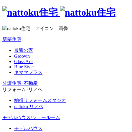
新築住宅
最響の家
Groovin'
Glass Arts
Blue Style
キママプラス
分譲住宅･不動産
リフォーム･リノベ
納得リフォームスタジオ
nattoku リノベ
モデルハウス/ショールーム
モデルハウス