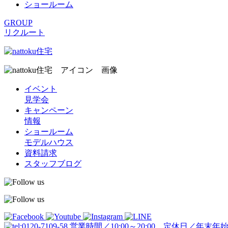
ショールーム
GROUP
リクルート
イベント
見学会
キャンペーン
情報
ショールーム
モデルハウス
資料請求
スタッフブログ
営業時間／10:00～20:00 定休日／年末年