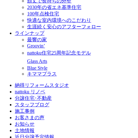
頑丈で長持ちの外壁
2030年の省エネ基準住宅
100年点検住宅
快適な室内環境へのこだわり
生涯続く安心のアフターフォロー
ラインナップ
最響の家
Groovin’
nattoku住宅25周年記念モデル
Glass Arts
Blue Style
キママプラス
納得リフォームスタジオ
nattoku リノベ
分譲住宅･不動産
スタッフブログ
施工事例
お客さまの声
お知らせ
土地情報
近日分譲予定情報