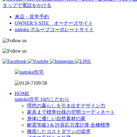
タップで電話をかける
来店・見学予約
OWNER’S SITE オーナーズサイト
nattoku
グループコーポレートサイト
HOME
nattoku住宅 10のこだわり
理想の暮らしを引き出すデザイン力
家具まで標準仕様の空間コーディネート
身体に優しい自然素材の家
耐震等級3 & 許容応力度計算 全棟標準
徹底したコストダウンの追求