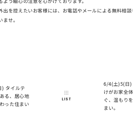
るよう細心の注意を心がけております。
外出を控えたいお客様には、お電話やメールによる無料相談
いませ。
6/4(土)5(
(日) タイルテ
けがお家全
ある、居心地
ぐ、温もり
LIST
わった住まい
まい。