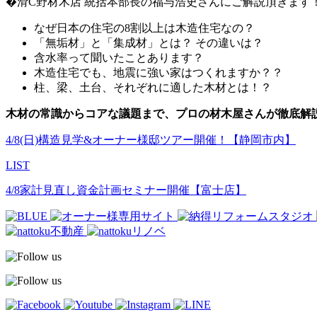
�滑C野材木店 統括本部長の福与浩史さんにご解説頂きます
なぜ日本の住宅の8割以上は木造住宅なの？
「無垢材」と「集成材」とは？ その違いは？
含水率って聞いたことあります？
木造住宅でも、地震に強い家はつくれますか？？
柱、梁、土台、それぞれに適した木材とは！？
木材の常識からコアな議題まで、プロの材木屋さんが徹底解
4/8(日)構造見学&オーナー様邸ツアー開催！【静岡市内】
LIST
4/8家計見直し資金計画セミナー開催【富士店】