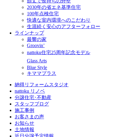
頑丈で長持ちの外壁
2030年の省エネ基準住宅
100年点検住宅
快適な室内環境へのこだわり
生涯続く安心のアフターフォロー
ラインナップ
最響の家
Groovin’
nattoku住宅25周年記念モデル
Glass Arts
Blue Style
キママプラス
納得リフォームスタジオ
nattoku リノベ
分譲住宅･不動産
スタッフブログ
施工事例
お客さまの声
お知らせ
土地情報
近日分譲予定情報