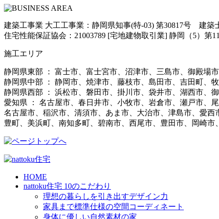
建築工事業 大工工事業：静岡県知事(特-03) 第30817号 建
住宅性能保証協会：21003789 [宅地建物取引業] 静岡（5）第11
施工エリア
静岡県東部 ： 富士市、富士宮市、沼津市、三島市、御殿場
静岡県中部 ： 静岡市、焼津市、藤枝市、島田市、吉田町、
静岡県西部 ： 浜松市、磐田市、掛川市、袋井市、湖西市、
愛知県 ： 名古屋市、春日井市、小牧市、岩倉市、瀬戸市、
名古屋市、稲沢市、清須市、あま市、大治市、津島市、愛西
豊町、美浜町、南知多町、碧南市、西尾市、豊田市、岡崎市
HOME
nattoku住宅 10のこだわり
理想の暮らしを引き出すデザイン力
家具まで標準仕様の空間コーディネート
身体に優しい自然素材の家