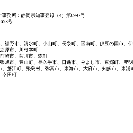
築士事務所：静岡県知事登録（4）第6997号
653号
市、裾野市、清水町、小山町、長泉町、函南町、伊豆の国市、
牧之原市、川根本町
御前崎市、菊川市、森町
尾張旭市、豊山町、長久手市、日進市、みよし市、東郷町、豊
市、蟹江町、飛島村、弥富市、東海市、大府市、知多市、東浦
、幸田町