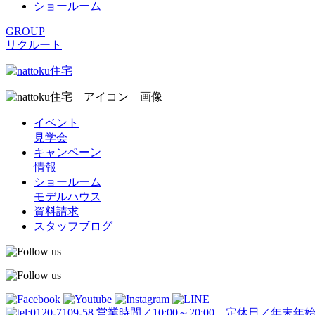
ショールーム
GROUP
リクルート
イベント
見学会
キャンペーン
情報
ショールーム
モデルハウス
資料請求
スタッフブログ
営業時間／10:00～20:00 定休日／年末年