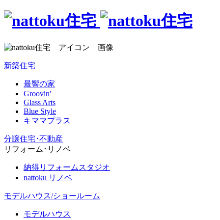
新築住宅
最響の家
Groovin'
Glass Arts
Blue Style
キママプラス
分譲住宅･不動産
リフォーム･リノベ
納得リフォームスタジオ
nattoku リノベ
モデルハウス/ショールーム
モデルハウス