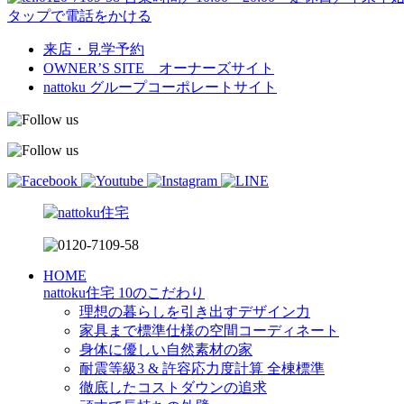
タップで電話をかける
来店・見学予約
OWNER’S SITE オーナーズサイト
nattoku
グループコーポレートサイト
HOME
nattoku住宅 10のこだわり
理想の暮らしを引き出すデザイン力
家具まで標準仕様の空間コーディネート
身体に優しい自然素材の家
耐震等級3 & 許容応力度計算 全棟標準
徹底したコストダウンの追求