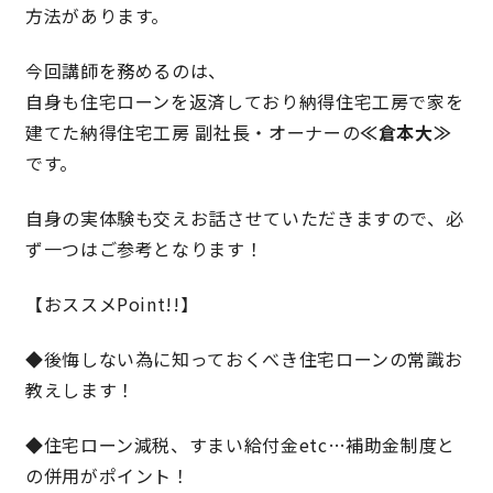
方法があります。
キママプラス
今回講師を務めるのは、
自身も住宅ローンを返済しており納得住宅工房で家を
建てた
納得住宅工房 副社長
・オーナーの
≪倉本大≫
納得リフォームスタジオ
nattoku リノベ
です。
分譲住宅･不動産
スタッフブログ
自身の実体験も交えお話させていただきますので、必
ず一つはご参考となります！
施工事例
お客さまの声
【おススメPoint!!】
お知らせ
土地情報
◆後悔しない為に知っておくべき住宅ローンの常識お
教えします！
近日分譲予定情報
会社情報
◆住宅ローン減税、すまい給付金etc…補助金制度と
動画ギャラリー
採用情報
の併用がポイント！