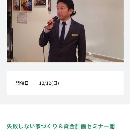
営業時間／10:00～20:00 定休日／年末年始
タップで電話をかける
来店・見学予約
OWNER’S SITE オーナーズサイト
開催日
12/12(日)
nattoku
グループコーポレートサイト
nattoku住宅 10のこだわり
失敗しない家づくり＆資金計画セミナー開