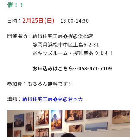
催！！
理想の暮らしを引き出すデザイン力
2月25日(日)
日時：
13:00-14:30
家具まで標準仕様の空間コーディネート
開催場所：納得住宅工房�梶@浜松店
静岡県浜松市中区上島6-2-31
身体に優しい自然素材の家
※キッズルーム・授乳室あります！
耐震等級3 & 許容応力度計算 全棟標準
お申込みはこちら…
053-471-7109
徹底したコストダウンの追求
参加費：もちろん無料です!!
講師：
納得住宅工房�梶@倉本大
頑丈で長持ちの外壁
2030年の省エネ基準住宅
100年点検住宅