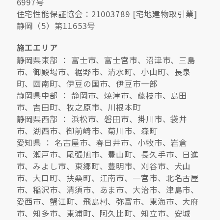
6997号
住宅性能保証協会：21003789 [宅地建物取引業]
静岡（5）第11653号
施工エリア
静岡県東部 ： 富士市、富士宮市、沼津市、三島
市、御殿場市、裾野市、清水町、小山町、長泉
町、函南町、伊豆の国市、伊豆市一部
静岡県中部 ： 静岡市、焼津市、藤枝市、島田
市、吉田町、牧之原市、川根本町
静岡県西部 ： 浜松市、磐田市、掛川市、袋井
市、湖西市、御前崎市、菊川市、森町
愛知県 ： 名古屋市、春日井市、小牧市、岩倉
市、瀬戸市、尾張旭市、豊山町、長久手市、日進
市、みよし市、東郷町、豊明市、刈谷市、犬山
市、大口町、扶桑町、江南市、一宮市、北名古屋
市、稲沢市、清須市、あま市、大治市、津島市、
愛西市、蟹江町、飛島村、弥富市、東海市、大府
市、知多市、東浦町、阿久比町、知立市、安城