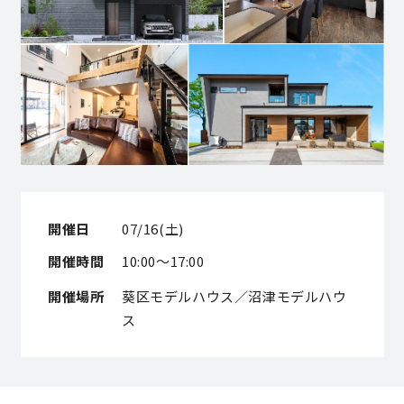
営業時間／10:00～20:00 定休日／年末年始
タップで電話をかける
来店・見学予約
OWNER’S SITE オーナーズサイト
開催日
07/16(土)
開催時間
10:00～17:00
nattoku
グループコーポレートサイト
開催場所
葵区モデルハウス／沼津モデルハウ
ス
nattoku住宅 10のこだわり