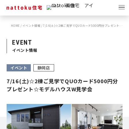
イベント
キャンペーン
HOME
/
イベント情報
/
7/16(土)☆2棟ご見学でQUOカード5000円分プレゼント☆モデルハウスW見学会
見学会
情報
EVENT
ショールーム
イベント情報
資料請求
モデルハウス
イベント
静岡店
スタッフブログ
7/16(土)☆2棟ご見学でQUOカード5000円分
プレゼント☆モデルハウスW見学会