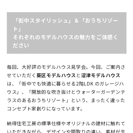
理想の暮らしを引き出すデザイン力
「街中スタイリッシュ」＆「おうちリゾー
ト」
家具まで標準仕様の空間コーディネート
それぞれのモデルハウスの魅力をご体感く
ださい
身体に優しい自然素材の家
耐震等級3 & 許容応力度計算 全棟標準
毎回、大好評のモデルハウス見学会。今回、ご案内さ
せていただく
葵区モデルハウス
と
沼津モデルハウス
徹底したコストダウンの追求
は、「街中でも快適に暮らせる2階LDK のガレージハ
ウス」、「開放的な吹き抜けとウォーターガーデンテ
頑丈で長持ちの外壁
ラスのあるおうちリゾート」という、まったく違った
コンセプト家創りになっています。
2030年の省エネ基準住宅
納得住宅工房の標準仕様やオリジナルの建材に触れて
100年点検住宅
いただきながら、デザインや間取りの違い、素材が生