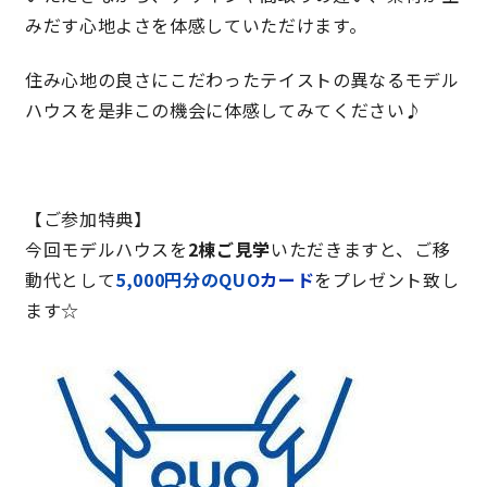
みだす心地よさを体感していただけます。
快適な室内環境へのこだわり
住み心地の良さにこだわったテイストの異なるモデル
生涯続く安心のアフターフォロー
ハウスを是非この機会に体感してみてください♪
ラインナップ
【ご参加特典】
今回モデルハウスを
2棟ご見学
いただきますと、ご移
最響の家
動代として
5,000円分の
QUO
カード
をプレゼント致し
ます☆
Groovin’
nattoku住宅25周年記念モデル
Glass Arts
Blue Style