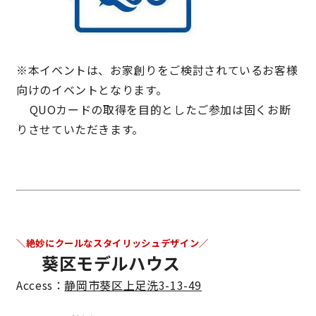
キママプラス
※本イベントは、お家創りをご検討されているお客様
納得リフォームスタジオ
nattoku リノベ
向けのイベントとなります。
QUOカードの取得を目的としたご参加は固くお断
分譲住宅･不動産
スタッフブログ
りさせていただきます。
施工事例
お客さまの声
お知らせ
土地情報
＼絶妙にクールなスタイリッシュデザイン／
近日分譲予定情報
会社情報
葵区モデルハウス
Access：
静岡市葵区上足洗3-13-49
動画ギャラリー
採用情報