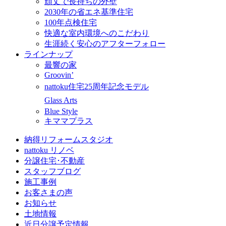
頑丈で長持ちの外壁
2030年の省エネ基準住宅
100年点検住宅
快適な室内環境へのこだわり
生涯続く安心のアフターフォロー
ラインナップ
最響の家
Groovin’
nattoku住宅25周年記念モデル
Glass Arts
Blue Style
キママプラス
納得リフォームスタジオ
nattoku リノベ
分譲住宅･不動産
スタッフブログ
施工事例
お客さまの声
お知らせ
土地情報
近日分譲予定情報