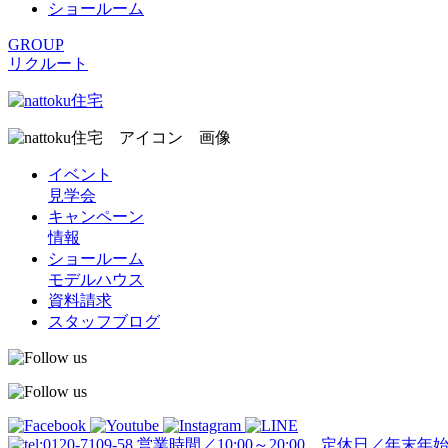
ショールーム
GROUP
リクルート
イベント
見学会
キャンペーン
情報
ショールーム
モデルハウス
資料請求
スタッフブログ
営業時間／10:00～20:00 定休日／年末年