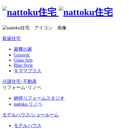
新築住宅
最響の家
Groovin'
Glass Arts
Blue Style
キママプラス
分譲住宅･不動産
リフォーム･リノベ
納得リフォームスタジオ
nattoku リノベ
モデルハウス/ショールーム
モデルハウス