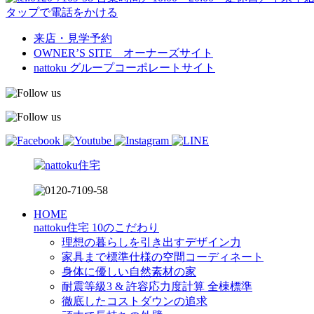
タップで電話をかける
来店・見学予約
OWNER’S SITE オーナーズサイト
nattoku
グループコーポレートサイト
HOME
nattoku住宅 10のこだわり
理想の暮らしを引き出すデザイン力
家具まで標準仕様の空間コーディネート
身体に優しい自然素材の家
耐震等級3 & 許容応力度計算 全棟標準
徹底したコストダウンの追求