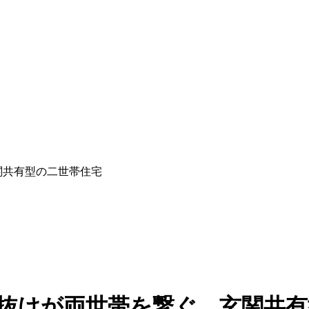
、玄関共有型の二世帯住宅
張りの吹抜けが両世帯を繋ぐ、玄関