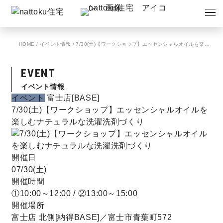
イベント
キャンペーン
HOME
/
イベント情報
/
7/30(土)【ワークショップ】エッセンシャルオイルを楽しむナチュラルな洗濯洗剤づくり
見学会
情報
EVENT
ショールーム
資料請求
イベント情報
モデルハウス
イベント
富士店[BASE]
7/30(土)【ワークショップ】エッセンシャルオイルを
楽しむナチュラルな洗濯洗剤づくり
スタッフブログ
開催日
07/30(土)
開催時間
①10:00～12:00 / ②13:00～15:00
開催場所
富士店 北側[納得BASE]／富士市青葉町572