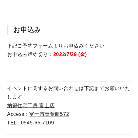
快適な室内環境へのこだわり
生涯続く安心のアフターフォロー
お申込み
下記ご予約フォームよりお申込みください。
ラインナップ
お申込み締め切り：
2022/7/29 (金)
最響の家
イベントに関するお問い合わせは下記までお願いいた
Groovin’
します。
納得住宅工房 富士店
nattoku住宅25周年記念モデル
Access：
富士市青葉町572
Glass Arts
TEL :
0545-65-7109
Blue Style