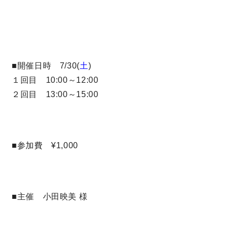
理想の暮らしを引き出すデザイン力
家具まで標準仕様の空間コーディネート
■開催日時 7/30(
土
)
１回目 10:00～12:00
身体に優しい自然素材の家
２回目 13:00～15:00
耐震等級3 & 許容応力度計算 全棟標準
徹底したコストダウンの追求
■参加費 ¥1,000
頑丈で長持ちの外壁
2030年の省エネ基準住宅
■主催 小田映美 様
100年点検住宅