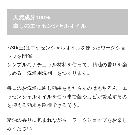
天然成分100%
営業時間／10:00～20:00 定休日／年末年始
癒しのエッセンシャルオイル
タップで電話をかける
7/30(
土
)はエッセンシャルオイルを使ったワークショ
来店・見学予約
ップを開催。
シンプルなナチュラル材料を使って、精油の香りを楽
しめる「洗濯用洗剤」をつくります。
OWNER’S SITE オーナーズサイト
毎日のお洗濯に癒し効果をもたらすのはもちろん、エ
ッセンシャルオイルを使う事で菌やカビが繁殖するの
nattoku
グループコーポレートサイト
を抑える効果も期待できるそう。
精油の香りに包まれながら、ワークショップをお楽し
nattoku住宅 10のこだわり
みください。