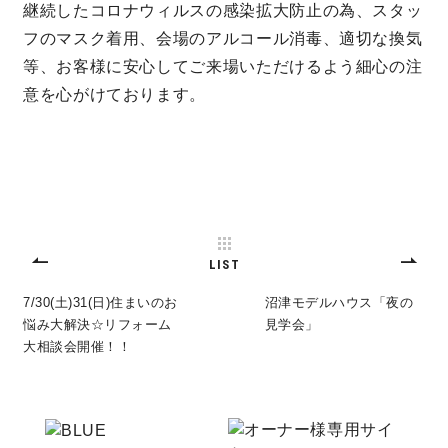
継続したコロナウィルスの感染拡大防止の為、スタッ
フのマスク着用、会場のアルコール消毒、適切な換気
キママプラス
等、お客様に安心してご来場いただけるよう細心の注
意を心がけております。
納得リフォームスタジオ
nattoku リノベ
分譲住宅･不動産
スタッフブログ
施工事例
お客さまの声
LIST
7/30(土)31(日)住まいのお
沼津モデルハウス「夜の
お知らせ
土地情報
悩み大解決☆リフォーム
見学会」
大相談会開催！！
近日分譲予定情報
会社情報
動画ギャラリー
採用情報