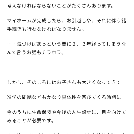
考えなければならないことがたくさんあります。
快適な室内環境へのこだわり
マイホームが完成したら、お引越しや、それに伴う諸
生涯続く安心のアフターフォロー
手続きも行わなければなりません。
……気づけばあっという間に２、３年経ってしまうな
ラインナップ
んて言うお話もチラホラ。
最響の家
しかし、そのころにはお子さんも大きくなってきて
Groovin’
進学の問題などもかなり具体性を帯びてくる時期に。
nattoku住宅25周年記念モデル
今のうちに生命保険や今後の人生設計に、目を向けて
Glass Arts
みることが必要です。
Blue Style