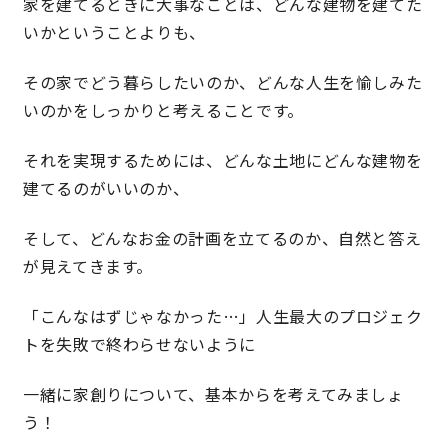
家を建てるときに大事なことは、どんな建物を建てた
いかということよりも、
キママプラス
その家でどう暮らしたいのか、どんな人生を愉しみた
いのかをしっかりと考えることです。
納得リフォームスタジオ
nattoku リノベ
それを実現するためには、どんな土地にどんな建物を
分譲住宅･不動産
スタッフブログ
建てるのがいいのか、
施工事例
お客さまの声
そして、どんなお金の計画を立てるのか、自然と答え
が見えてきます。
お知らせ
土地情報
「こんなはずじゃなかった…」人生最大のプロジェク
トを失敗で終わらせないように
近日分譲予定情報
会社情報
一緒に家創りについて、基本からを考えてみましょ
動画ギャラリー
採用情報
う！