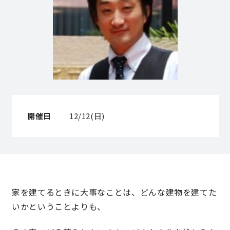
営業時間／10:00～20:00 定休日／年末年始
タップで電話をかける
来店・見学予約
開催日
12/12(日)
OWNER’S SITE オーナーズサイト
nattoku
グループコーポレートサイト
家を建てるときに大事なことは、どんな建物を建てた
いかということよりも、
nattoku住宅 10のこだわり