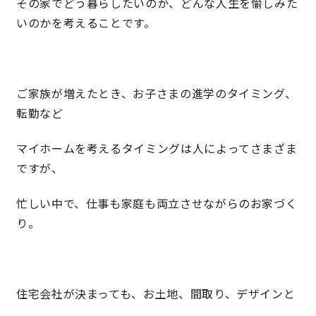
その家でどう暮らしたいのか、どんな人生を愉しみた
いのかを考えることです。
理想の暮らしを引き出すデザイン力
家具まで標準仕様の空間コーディネート
ご家族が増えたとき、お子さまの進学のタイミング、
身体に優しい自然素材の家
転勤など
耐震等級3 & 許容応力度計算 全棟標準
マイホームを考えるタイミングは人によってさまざま
ですが、
徹底したコストダウンの追求
忙しい中で、仕事も家庭も両立させながらのお家づく
頑丈で長持ちの外壁
り。
2030年の省エネ基準住宅
住宅会社が決まっても、お土地、間取り、デザインと
100年点検住宅