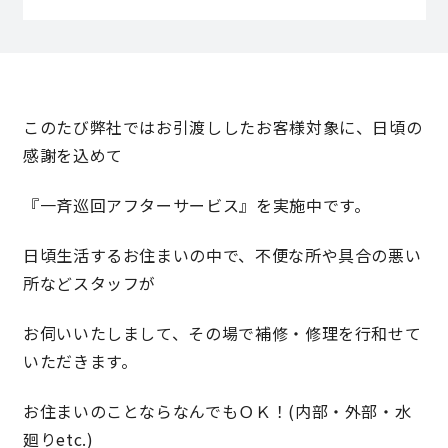
営業時間／10:00～20:00 定休日／年末年始
タップで電話をかける
このたび弊社ではお引渡ししたお客様対象に、日頃の
感謝を込めて
来店・見学予約
『一斉巡回アフターサービス』を実施中です。
OWNER’S SITE オーナーズサイト
日頃生活するお住まいの中で、不便な所や具合の悪い
所などスタッフが
nattoku
グループコーポレートサイト
お伺いいたしまして、その場で補修・修理を行和せて
いただきます。
お住まいのことならなんでもＯＫ！(内部・外部・水
nattoku住宅 10のこだわり
廻りetc.)