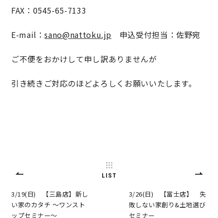
FAX：0545-65-7133
快適な室内環境へのこだわり
E-mail：
sano@nattoku.jp
申込受付担当：佐野宛
生涯続く安心のアフターフォロー
ご不便をおかけして申し訳ありませんが
ラインナップ
引き続きご対応のほどよろしくお願いいたします。
最響の家
Groovin’
nattoku住宅25周年記念モデル
LIST
Glass Arts
3/19(日) 【三島店】新し
3/26(日) 【富士店】 失
い家のカタチ 〜ワンスト
敗しない家創り&土地選び
Blue Style
ップセミナー〜
セミナー