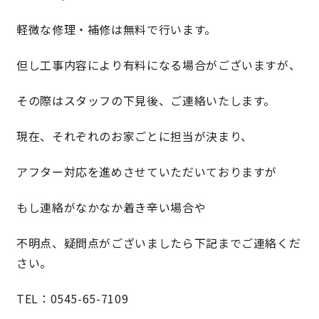
軽微な修理・補修は無料で行います。
理想の暮らしを引き出すデザイン力
但し工事内容により有料になる場合がございますが、
家具まで標準仕様の空間コーディネート
その際はスタッフの下見後、ご連絡いたします。
身体に優しい自然素材の家
現在、それぞれのお家ごとに担当が決まり、
耐震等級3 & 許容応力度計算 全棟標準
アフター対応を進めさせていただいておりますが
徹底したコストダウンの追求
もし連絡がなかなか着き辛い場合や
頑丈で長持ちの外壁
不明点、疑問点がございましたら下記までご連絡くだ
さい。
2030年の省エネ基準住宅
TEL：0545-65-7109
100年点検住宅