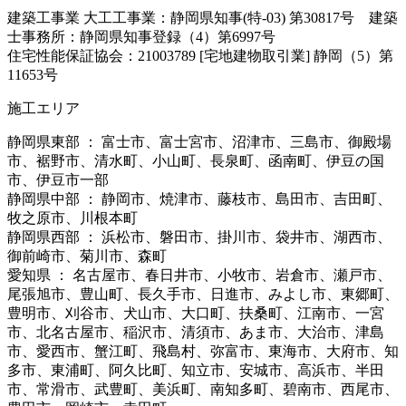
建築工事業 大工工事業：静岡県知事(特-03) 第30817号 建築
士事務所：静岡県知事登録（4）第6997号
住宅性能保証協会：21003789 [宅地建物取引業] 静岡（5）第
11653号
施工エリア
静岡県東部 ： 富士市、富士宮市、沼津市、三島市、御殿場
市、裾野市、清水町、小山町、長泉町、函南町、伊豆の国
市、伊豆市一部
静岡県中部 ： 静岡市、焼津市、藤枝市、島田市、吉田町、
牧之原市、川根本町
静岡県西部 ： 浜松市、磐田市、掛川市、袋井市、湖西市、
御前崎市、菊川市、森町
愛知県 ： 名古屋市、春日井市、小牧市、岩倉市、瀬戸市、
尾張旭市、豊山町、長久手市、日進市、みよし市、東郷町、
豊明市、刈谷市、犬山市、大口町、扶桑町、江南市、一宮
市、北名古屋市、稲沢市、清須市、あま市、大治市、津島
市、愛西市、蟹江町、飛島村、弥富市、東海市、大府市、知
多市、東浦町、阿久比町、知立市、安城市、高浜市、半田
市、常滑市、武豊町、美浜町、南知多町、碧南市、西尾市、