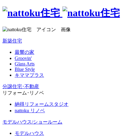
新築住宅
最響の家
Groovin'
Glass Arts
Blue Style
キママプラス
分譲住宅･不動産
リフォーム･リノベ
納得リフォームスタジオ
nattoku リノベ
モデルハウス/ショールーム
モデルハウス