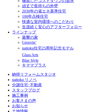
徹底したコストダウンの追求
頑丈で長持ちの外壁
2030年の省エネ基準住宅
100年点検住宅
快適な室内環境へのこだわり
生涯続く安心のアフターフォロー
ラインナップ
最響の家
Groovin’
nattoku住宅25周年記念モデル
Glass Arts
Blue Style
キママプラス
納得リフォームスタジオ
nattoku リノベ
分譲住宅･不動産
スタッフブログ
施工事例
お客さまの声
お知らせ
土地情報