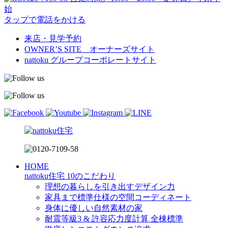
始
タップで電話をかける
来店・見学予約
OWNER’S SITE オーナーズサイト
nattoku
グループコーポレートサイト
HOME
nattoku住宅 10のこだわり
理想の暮らしを引き出すデザイン力
家具まで標準仕様の空間コーディネート
身体に優しい自然素材の家
耐震等級3 & 許容応力度計算 全棟標準