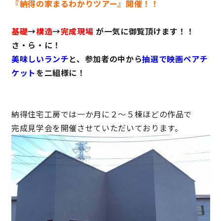
『納得の家まるわかりツアー』開催！！
理想の暮らしを引き出すデザイン力
基礎
→
構造
→
完成現場
が一気に御覧頂けます！！
さ・ら・に！
家具まで標準仕様の空間コーディネート
美味しいランチ
と、参加者の中から
抽選で映画ペアチ
ケット
を二組様に！
身体に優しい自然素材の家
耐震等級3 & 許容応力度計算 全棟標準
納得住宅工房では一か月に２〜５棟ほどの作品で
完成見学会を開催させていただいております。
徹底したコストダウンの追求
頑丈で長持ちの外壁
2030年の省エネ基準住宅
100年点検住宅