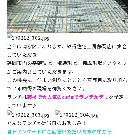
サイトマップ
プライバシーポリシー
よくある質問
当日は清水区にあります、納得住宅工房静岡店に集合
していただき
静岡市内の
基礎
現場、
構造
現場、
完成
現場をスタッフ
がご案内させていただきます。
CLOSE
この機会に、住まい創りにとことん真面目に取り組ん
でいる納得の現場を御覧ください。
ランチは
藤枝で大人気のcafeでランチかデリ
を予定
しています♪
どんなランチかは当日のお楽しみ！
当日アンケートにご回答いただいた方の中から