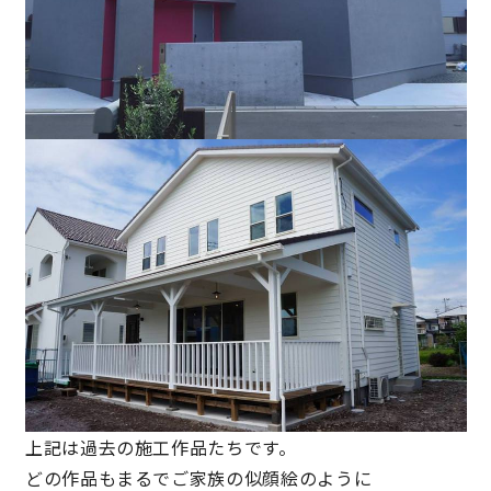
快適な室内環境へのこだわり
生涯続く安心のアフターフォロー
ラインナップ
最響の家
Groovin’
nattoku住宅25周年記念モデル
Glass Arts
上記は過去の施工作品たちです。
Blue Style
どの作品もまるでご家族の似顔絵のように