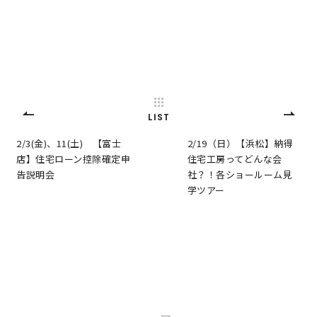
LIST
2/3(金)、11(土) 【富士
2/19（日）【浜松】納得
店】住宅ローン控除確定申
住宅工房ってどんな会
告説明会
社？！各ショールーム見
学ツアー