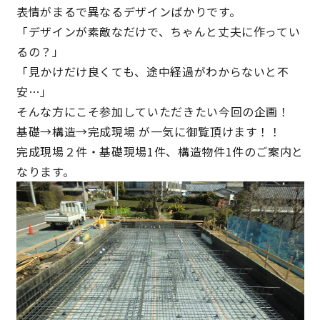
表情がまるで異なるデザインばかりです。
キママプラス
「デザインが素敵なだけで、ちゃんと丈夫に作ってい
るの？」
「見かけだけ良くても、途中経過がわからないと不
納得リフォームスタジオ
nattoku リノベ
安…」
そんな方にこそ参加していただきたい今回の企画！
分譲住宅･不動産
スタッフブログ
基礎→構造→完成現場 が一気に御覧頂けます！！
完成現場２件・基礎現場1件、構造物件1件のご案内と
施工事例
お客さまの声
なります。
お知らせ
土地情報
近日分譲予定情報
会社情報
動画ギャラリー
採用情報