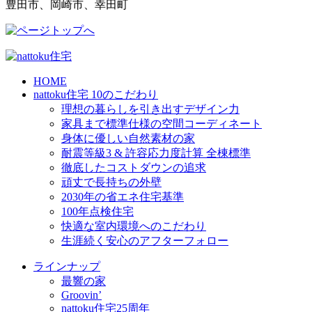
豊田市、岡崎市、幸田町
HOME
nattoku住宅 10のこだわり
理想の暮らしを引き出すデザイン力
家具まで標準仕様の空間コーディネート
身体に優しい自然素材の家
耐震等級3 & 許容応力度計算 全棟標準
徹底したコストダウンの追求
頑丈で長持ちの外壁
2030年の省エネ住宅基準
100年点検住宅
快適な室内環境へのこだわり
生涯続く安心のアフターフォロー
ラインナップ
最響の家
Groovin’
nattoku住宅25周年