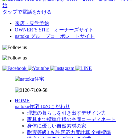
始
タップで電話をかける
来店・見学予約
OWNER’S SITE オーナーズサイト
nattoku
グループコーポレートサイト
HOME
nattoku住宅 10のこだわり
理想の暮らしを引き出すデザイン力
家具まで標準仕様の空間コーディネート
身体に優しい自然素材の家
耐震等級3 & 許容応力度計算 全棟標準