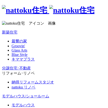
新築住宅
最響の家
Groovin'
Glass Arts
Blue Style
キママプラス
分譲住宅･不動産
リフォーム･リノベ
納得リフォームスタジオ
nattoku リノベ
モデルハウス/ショールーム
モデルハウス