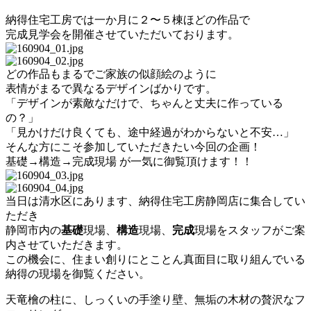
納得住宅工房では一か月に２〜５棟ほどの作品で
完成見学会を開催させていただいております。
どの作品もまるでご家族の似顔絵のように
表情がまるで異なるデザインばかりです。
「デザインが素敵なだけで、ちゃんと丈夫に作っている
の？」
「見かけだけ良くても、途中経過がわからないと不安…」
そんな方にこそ参加していただきたい今回の企画！
基礎→構造→完成現場 が一気に御覧頂けます！！
当日は清水区にあります、納得住宅工房静岡店に集合してい
ただき
静岡市内の
基礎
現場、
構造
現場、
完成
現場をスタッフがご案
内させていただきます。
この機会に、住まい創りにとことん真面目に取り組んでいる
納得の現場を御覧ください。
天竜檜の柱に、しっくいの手塗り壁、無垢の木材の贅沢なフ