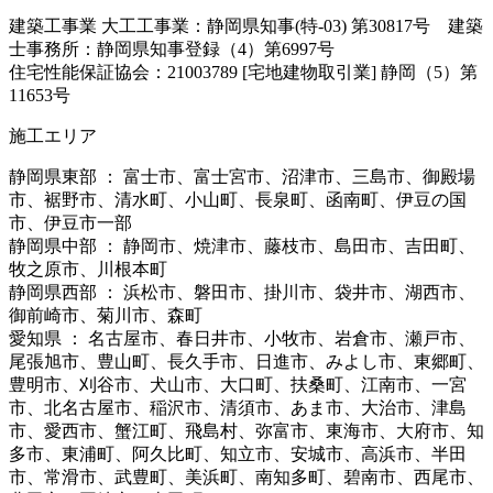
建築工事業 大工工事業：静岡県知事(特-03) 第30817号 建築
士事務所：静岡県知事登録（4）第6997号
住宅性能保証協会：21003789 [宅地建物取引業] 静岡（5）第
11653号
施工エリア
静岡県東部 ： 富士市、富士宮市、沼津市、三島市、御殿場
市、裾野市、清水町、小山町、長泉町、函南町、伊豆の国
市、伊豆市一部
静岡県中部 ： 静岡市、焼津市、藤枝市、島田市、吉田町、
牧之原市、川根本町
静岡県西部 ： 浜松市、磐田市、掛川市、袋井市、湖西市、
御前崎市、菊川市、森町
愛知県 ： 名古屋市、春日井市、小牧市、岩倉市、瀬戸市、
尾張旭市、豊山町、長久手市、日進市、みよし市、東郷町、
豊明市、刈谷市、犬山市、大口町、扶桑町、江南市、一宮
市、北名古屋市、稲沢市、清須市、あま市、大治市、津島
市、愛西市、蟹江町、飛島村、弥富市、東海市、大府市、知
多市、東浦町、阿久比町、知立市、安城市、高浜市、半田
市、常滑市、武豊町、美浜町、南知多町、碧南市、西尾市、