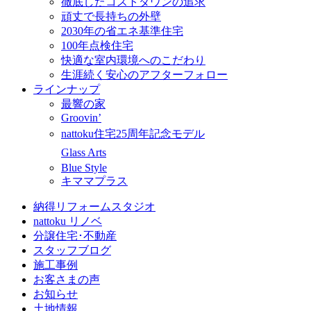
徹底したコストダウンの追求
頑丈で長持ちの外壁
2030年の省エネ基準住宅
100年点検住宅
快適な室内環境へのこだわり
生涯続く安心のアフターフォロー
ラインナップ
最響の家
Groovin’
nattoku住宅25周年記念モデル
Glass Arts
Blue Style
キママプラス
納得リフォームスタジオ
nattoku リノベ
分譲住宅･不動産
スタッフブログ
施工事例
お客さまの声
お知らせ
土地情報