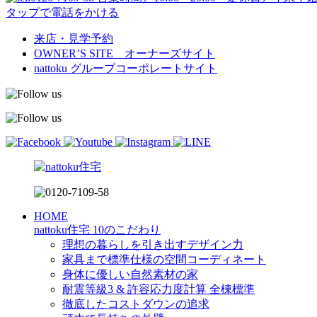
タップで電話をかける
来店・見学予約
OWNER’S SITE オーナーズサイト
nattoku
グループコーポレートサイト
HOME
nattoku住宅 10のこだわり
理想の暮らしを引き出すデザイン力
家具まで標準仕様の空間コーディネート
身体に優しい自然素材の家
耐震等級3 & 許容応力度計算 全棟標準
徹底したコストダウンの追求