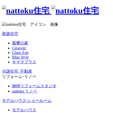
新築住宅
最響の家
Groovin'
Glass Arts
Blue Style
キママプラス
分譲住宅･不動産
リフォーム･リノベ
納得リフォームスタジオ
nattoku リノベ
モデルハウス/ショールーム
モデルハウス