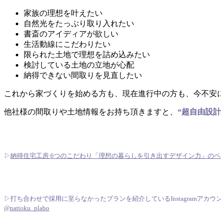
家族の理想を叶えたい
自然光をたっぷり取り入れたい
書斎のアイディアが欲しい
生活動線にこだわりたい
限られた土地で理想を詰め込みたい
検討している土地の立地が心配
納得できない間取りを見直したい
これから家づくりを始める方も、現在進行中の方も、今不安
他社様の間取りや土地情報をお持ち頂きますと、
“超自由設計
▷
納得住宅工房 6つのこだわり「理想の暮らしを引き出すデザイン力」の
▷打ち合わせで採用に至らなかったプランを紹介しているInstagramアカウ
@nattoku_plabo