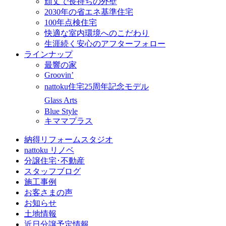
頑丈で長持ちの外壁
2030年の省エネ基準住宅
100年点検住宅
快適な室内環境へのこだわり
生涯続く安心のアフターフォロー
ラインナップ
最響の家
Groovin’
nattoku住宅25周年記念モデル
Glass Arts
Blue Style
キママプラス
納得リフォームスタジオ
nattoku リノベ
分譲住宅･不動産
スタッフブログ
施工事例
お客さまの声
お知らせ
土地情報
近日分譲予定情報