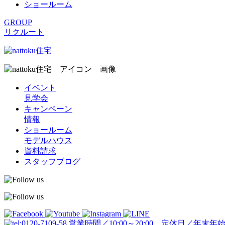
ショールーム
GROUP
リクルート
イベント
見学会
キャンペーン
情報
ショールーム
モデルハウス
資料請求
スタッフブログ
営業時間／10:00～20:00 定休日／年末年