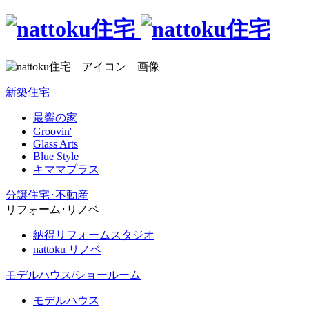
新築住宅
最響の家
Groovin'
Glass Arts
Blue Style
キママプラス
分譲住宅･不動産
リフォーム･リノベ
納得リフォームスタジオ
nattoku リノベ
モデルハウス/ショールーム
モデルハウス