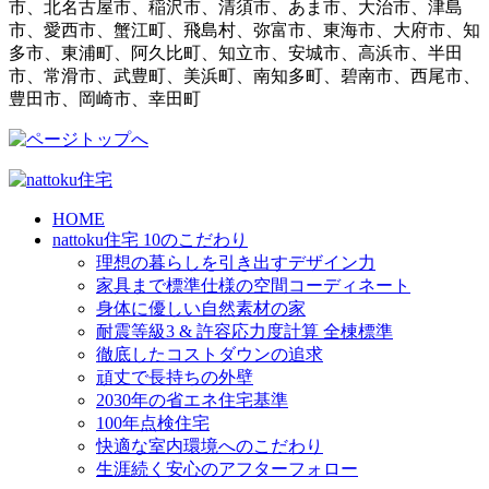
市、北名古屋市、稲沢市、清須市、あま市、大治市、津島
市、愛西市、蟹江町、飛島村、弥富市、東海市、大府市、知
多市、東浦町、阿久比町、知立市、安城市、高浜市、半田
市、常滑市、武豊町、美浜町、南知多町、碧南市、西尾市、
豊田市、岡崎市、幸田町
HOME
nattoku住宅 10のこだわり
理想の暮らしを引き出すデザイン力
家具まで標準仕様の空間コーディネート
身体に優しい自然素材の家
耐震等級3 & 許容応力度計算 全棟標準
徹底したコストダウンの追求
頑丈で長持ちの外壁
2030年の省エネ住宅基準
100年点検住宅
快適な室内環境へのこだわり
生涯続く安心のアフターフォロー