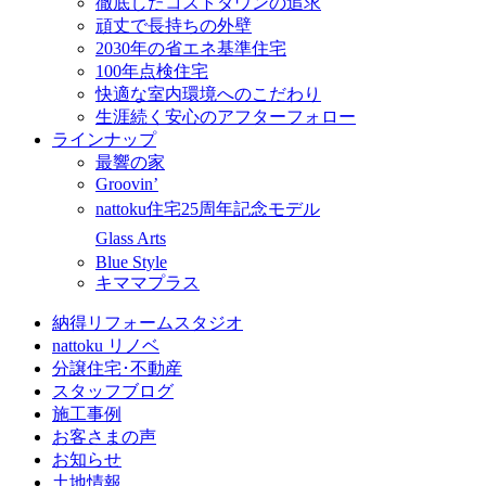
徹底したコストダウンの追求
頑丈で長持ちの外壁
2030年の省エネ基準住宅
100年点検住宅
快適な室内環境へのこだわり
生涯続く安心のアフターフォロー
ラインナップ
最響の家
Groovin’
nattoku住宅25周年記念モデル
Glass Arts
Blue Style
キママプラス
納得リフォームスタジオ
nattoku リノベ
分譲住宅･不動産
スタッフブログ
施工事例
お客さまの声
お知らせ
土地情報