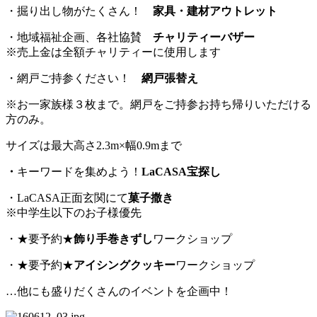
・掘り出し物がたくさん！
家具・建材アウトレット
・地域福祉企画、各社協賛
チャリティーバザー
※売上金は全額チャリティーに使用します
・網戸ご持参ください！
網戸張替え
※お一家族様３枚まで。網戸をご持参お持ち帰りいただける
方のみ。
サイズは最大高さ2.3m×幅0.9mまで
・
キーワードを集めよう！
LaCASA
宝探し
・LaCASA正面玄関にて
菓子撒き
※中学生以下のお子様優先
・★要予約★
飾り手巻きずし
ワークショップ
・★要予約★
アイシングクッキー
ワークショップ
…他にも盛りだくさんのイベントを企画中！