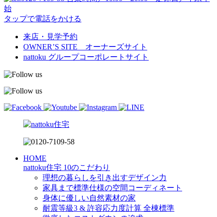
始
タップで電話をかける
来店・見学予約
OWNER’S SITE オーナーズサイト
nattoku
グループコーポレートサイト
HOME
nattoku住宅 10のこだわり
理想の暮らしを引き出すデザイン力
家具まで標準仕様の空間コーディネート
身体に優しい自然素材の家
耐震等級3 & 許容応力度計算 全棟標準