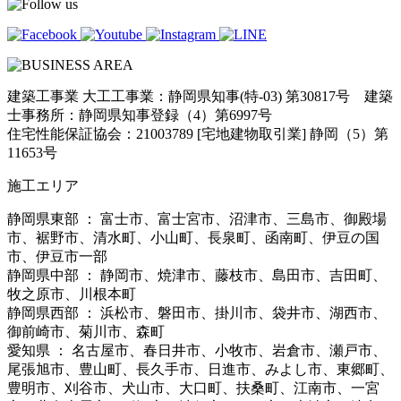
建築工事業 大工工事業：静岡県知事(特-03) 第30817号 建築
士事務所：静岡県知事登録（4）第6997号
住宅性能保証協会：21003789 [宅地建物取引業] 静岡（5）第
11653号
施工エリア
静岡県東部 ： 富士市、富士宮市、沼津市、三島市、御殿場
市、裾野市、清水町、小山町、長泉町、函南町、伊豆の国
市、伊豆市一部
静岡県中部 ： 静岡市、焼津市、藤枝市、島田市、吉田町、
牧之原市、川根本町
静岡県西部 ： 浜松市、磐田市、掛川市、袋井市、湖西市、
御前崎市、菊川市、森町
愛知県 ： 名古屋市、春日井市、小牧市、岩倉市、瀬戸市、
尾張旭市、豊山町、長久手市、日進市、みよし市、東郷町、
豊明市、刈谷市、犬山市、大口町、扶桑町、江南市、一宮