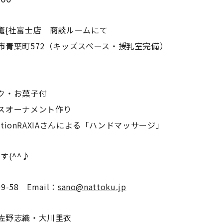
竃{社富士店 商談ルームにて
72（キッズスペース・授乳室完備）
お菓子付
スオーナメント作り
AXIAさんによる「ハンドマッサージ」
す(^^♪
-58 Email：
sano@nattoku.jp
佐野志織・大川里衣