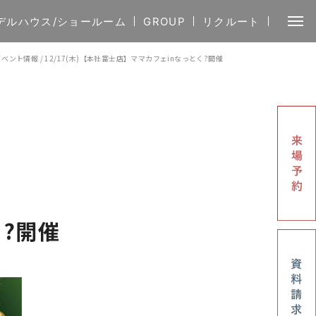
デルハウス/ショールーム
GROUP
リクルート
イベント情報
/
12/17(木)【本社富士店】ママカフェinなっとく?開催
く?開催