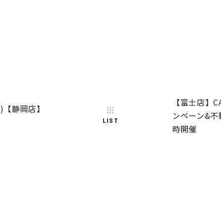
【富士店】CA
・祝)【静岡店】
ンペーン&不
LIST
時開催