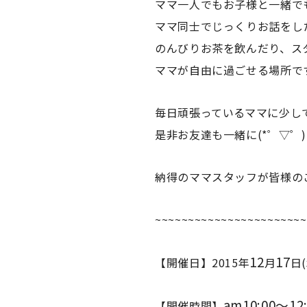
ママ一人でもお子様と一緒で
ママ同士でじっくりお話をし
のんびりお茶を飲んだり、ス
ママが自由に過ごせる場所です
毎日頑張っているママに少し
是非お友達も一緒に(*゜▽゜
納得のママスタッフが皆様の
~~~~~~~~~~~~~~~~~~~~~~~
12
17
【開催日】
2015年
月
日(
am10:00〜12:
【開催時間】