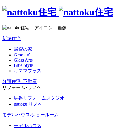
新築住宅
最響の家
Groovin'
Glass Arts
Blue Style
キママプラス
分譲住宅･不動産
リフォーム･リノベ
納得リフォームスタジオ
nattoku リノベ
モデルハウス/ショールーム
モデルハウス