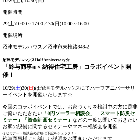
10/29(土), 10/30(日)
開催時間
29(土)10:00～17:00／30(日)10:00～16:00
開催場所
沼津モデルハウス／沼津市東椎路848-2
沼津モデルハウスHalf Anniversary☆
「鈴与商事
× 納得住宅工房」コラボイベント開
様
催！
10/29(
土
)30(
日
)は沼津モデルハウスにてハーフアニバーサリ
ーイベントを開催いたします☆
今回のコラボイベントでは、お家づくりを検討中の方に是非
ご覧いただきたい
「
0円ソーラー相談会」
「
スマート防災セ
ミナー」「資金計画セミナー」
などの一度は聞いておきたい
お家の設備に関するセミナーやマネー相談会を
開催！
(↓セミナー・相談会の詳細は下記をチェック！)
鈴与商事様より詳しい説明をお聞きいただけます。