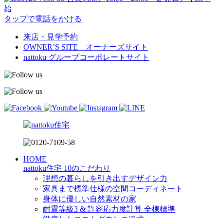
始
タップで電話をかける
来店・見学予約
OWNER’S SITE オーナーズサイト
nattoku
グループコーポレートサイト
HOME
nattoku住宅 10のこだわり
理想の暮らしを引き出すデザイン力
家具まで標準仕様の空間コーディネート
身体に優しい自然素材の家
耐震等級3 & 許容応力度計算 全棟標準