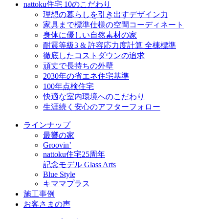
nattoku住宅 10のこだわり
理想の暮らしを引き出すデザイン力
家具まで標準仕様の空間コーディネート
身体に優しい自然素材の家
耐震等級3 & 許容応力度計算 全棟標準
徹底したコストダウンの追求
頑丈で長持ちの外壁
2030年の省エネ住宅基準
100年点検住宅
快適な室内環境へのこだわり
生涯続く安心のアフターフォロー
ラインナップ
最響の家
Groovin’
nattoku住宅25周年
記念モデル Glass Arts
Blue Style
キママプラス
施工事例
お客さまの声