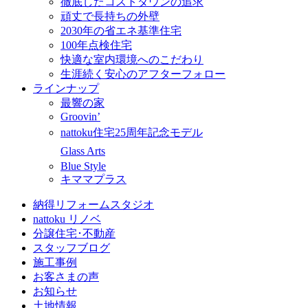
徹底したコストダウンの追求
頑丈で長持ちの外壁
2030年の省エネ基準住宅
100年点検住宅
快適な室内環境へのこだわり
生涯続く安心のアフターフォロー
ラインナップ
最響の家
Groovin’
nattoku住宅25周年記念モデル
Glass Arts
Blue Style
キママプラス
納得リフォームスタジオ
nattoku リノベ
分譲住宅･不動産
スタッフブログ
施工事例
お客さまの声
お知らせ
土地情報