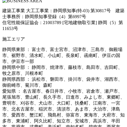
建築工事業 大工工事業：静岡県知事(特-03) 第30817号 建築
士事務所：静岡県知事登録（4）第6997号
住宅性能保証協会：21003789 [宅地建物取引業] 静岡（5）第
11653号
施工エリア
静岡県東部 ： 富士市、富士宮市、沼津市、三島市、御殿場
市、裾野市、清水町、小山町、長泉町、函南町、伊豆の国
市、伊豆市一部
静岡県中部 ： 静岡市、焼津市、藤枝市、島田市、吉田町、
牧之原市、川根本町
静岡県西部 ： 浜松市、磐田市、掛川市、袋井市、湖西市、
御前崎市、菊川市、森町
愛知県 ： 名古屋市、春日井市、小牧市、岩倉市、瀬戸市、
尾張旭市、豊山町、長久手市、日進市、みよし市、東郷町、
豊明市、刈谷市、犬山市、大口町、扶桑町、江南市、一宮
市、北名古屋市、稲沢市、清須市、あま市、大治市、津島
市、愛西市、蟹江町、飛島村、弥富市、東海市、大府市、知
多市、東浦町、阿久比町、知立市、安城市、高浜市、半田
市、常滑市、武豊町、美浜町、南知多町、碧南市、西尾市、