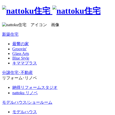
新築住宅
最響の家
Groovin'
Glass Arts
Blue Style
キママプラス
分譲住宅･不動産
リフォーム･リノベ
納得リフォームスタジオ
nattoku リノベ
モデルハウス/ショールーム
モデルハウス