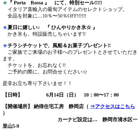
★
『 Porta Rossa 』 にて、特別セール!!!!!
イタリア直輸入の最旬アイテムのセレクトショップ。
全品を対象に…10％〜50％OFF!!!!!!
★
夏日に嬉しい♪ 『 ひんやりかき氷☆ 』
かき氷も、特設販売しちゃいます!!
★
チラシチケットで、風船＆お菓子プレゼント!!
ご家族でご来場のお子様へのプレゼントとさせていただき
ます。
チケットを、お忘れなく!!
ご予約の際に、お問合せください☆
是非お立ち寄り下さいませ！！
【日時】
6
月
14
日
（日）
10：00〜17：00
【開催場所】 納得住宅工房 静岡店（
⇒アクセスはこちら
）
カーナビ設定は… 静岡市清水区一
里山5-9