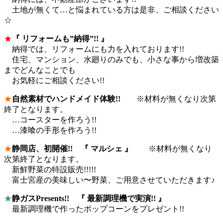
土地が無くて…と悩まれている方は是非、ご相談ください
☆
★
『 リフォームも”納得”!! 』
納得では、リフォームにも力を入れております!!
住宅、マンション、水廻りのみでも、小さな事から増改築
までどんなことでも
お気軽にご相談ください!!
★
自然素材でハンドメイド体験!!
※材料が無くなり次第
終了となります。
…コースターを作ろう!!
…漆喰の手形を作ろう!!
★
静岡店、初開催!! 『 マルシェ 』
※材料が無くなり
次第終了となります。
新鮮野菜の特設販売!!!!!
富士宮産の美味しい〜野菜、ご用意させていただきます♪
★
静ガスPresents!! 『 最新調理機で実演!! 』
最新調理機で作ったポップコーンをプレゼント!!