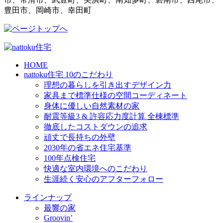
豊田市、岡崎市、幸田町
HOME
nattoku住宅 10のこだわり
理想の暮らしを引き出すデザイン力
家具まで標準仕様の空間コーディネート
身体に優しい自然素材の家
耐震等級3 & 許容応力度計算 全棟標準
徹底したコストダウンの追求
頑丈で長持ちの外壁
2030年の省エネ住宅基準
100年点検住宅
快適な室内環境へのこだわり
生涯続く安心のアフターフォロー
ラインナップ
最響の家
Groovin’