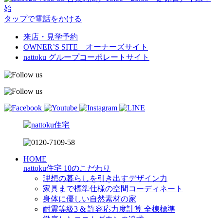
始
タップで電話をかける
来店・見学予約
OWNER’S SITE オーナーズサイト
nattoku
グループコーポレートサイト
HOME
nattoku住宅 10のこだわり
理想の暮らしを引き出すデザイン力
家具まで標準仕様の空間コーディネート
身体に優しい自然素材の家
耐震等級3 & 許容応力度計算 全棟標準