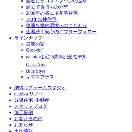
徹底したコストダウンの追求
頑丈で長持ちの外壁
2030年の省エネ基準住宅
100年点検住宅
快適な室内環境へのこだわり
生涯続く安心のアフターフォロー
ラインナップ
最響の家
Groovin’
nattoku住宅25周年記念モデル
Glass Arts
Blue Style
キママプラス
納得リフォームスタジオ
nattoku リノベ
分譲住宅･不動産
スタッフブログ
施工事例
お客さまの声
お知らせ
土地情報