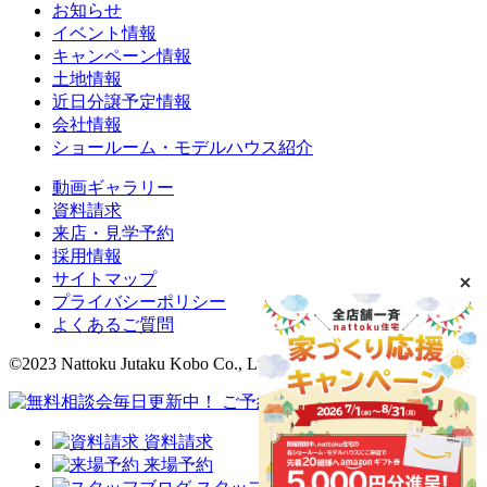
お知らせ
イベント情報
キャンペーン情報
土地情報
近日分譲予定情報
会社情報
ショールーム・モデルハウス紹介
動画ギャラリー
資料請求
来店・見学予約
採用情報
サイトマップ
プライバシーポリシー
よくあるご質問
©2023 Nattoku Jutaku Kobo Co., Ltd.
資料請求
来場予約