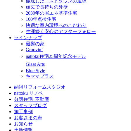
徹底したコストダウンの追求
頑丈で長持ちの外壁
2030年の省エネ基準住宅
100年点検住宅
快適な室内環境へのこだわり
生涯続く安心のアフターフォロー
ラインナップ
最響の家
Groovin’
nattoku住宅25周年記念モデル
Glass Arts
Blue Style
キママプラス
納得リフォームスタジオ
nattoku リノベ
分譲住宅･不動産
スタッフブログ
施工事例
お客さまの声
お知らせ
土地情報