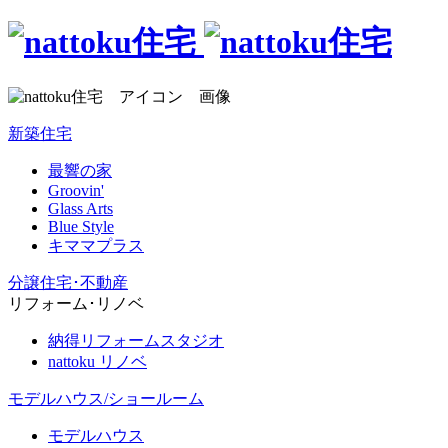
新築住宅
最響の家
Groovin'
Glass Arts
Blue Style
キママプラス
分譲住宅･不動産
リフォーム･リノベ
納得リフォームスタジオ
nattoku リノベ
モデルハウス/ショールーム
モデルハウス