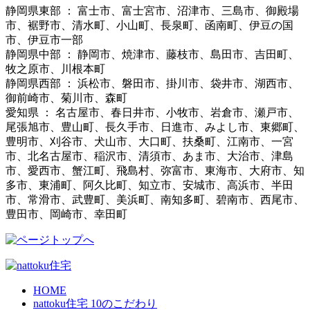
静岡県東部 ： 富士市、富士宮市、沼津市、三島市、御殿場
市、裾野市、清水町、小山町、長泉町、函南町、伊豆の国
市、伊豆市一部
静岡県中部 ： 静岡市、焼津市、藤枝市、島田市、吉田町、
牧之原市、川根本町
静岡県西部 ： 浜松市、磐田市、掛川市、袋井市、湖西市、
御前崎市、菊川市、森町
愛知県 ： 名古屋市、春日井市、小牧市、岩倉市、瀬戸市、
尾張旭市、豊山町、長久手市、日進市、みよし市、東郷町、
豊明市、刈谷市、犬山市、大口町、扶桑町、江南市、一宮
市、北名古屋市、稲沢市、清須市、あま市、大治市、津島
市、愛西市、蟹江町、飛島村、弥富市、東海市、大府市、知
多市、東浦町、阿久比町、知立市、安城市、高浜市、半田
市、常滑市、武豊町、美浜町、南知多町、碧南市、西尾市、
豊田市、岡崎市、幸田町
HOME
nattoku住宅 10のこだわり