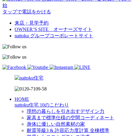
始
タップで電話をかける
来店・見学予約
OWNER’S SITE オーナーズサイト
nattoku
グループコーポレートサイト
HOME
nattoku住宅 10のこだわり
理想の暮らしを引き出すデザイン力
家具まで標準仕様の空間コーディネート
身体に優しい自然素材の家
耐震等級3 & 許容応力度計算 全棟標準