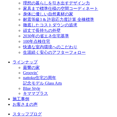
理想の暮らしを引き出すデザイン力
家具まで標準仕様の空間コーディネート
身体に優しい自然素材の家
耐震等級3 & 許容応力度計算 全棟標準
徹底したコストダウンの追求
頑丈で長持ちの外壁
2030年の省エネ住宅基準
100年点検住宅
快適な室内環境へのこだわり
生涯続く安心のアフターフォロー
ラインナップ
最響の家
Groovin’
nattoku住宅25周年
記念モデル Glass Arts
Blue Style
キママプラス
施工事例
お客さまの声
スタッフブログ